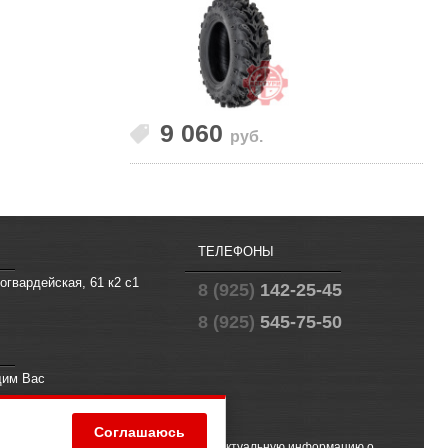
9 060
руб.
ТЕЛЕФОНЫ
огвардейская, 61 к2 с1
8 (925)
142-25-45
8 (925)
545-75-50
щим Вас
fo@offroad.su
Соглашаюсь
 (2) ГК РФ. Чтобы получить точную и актуальную информацию о