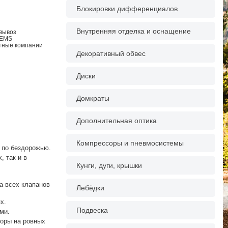
Блокировки дифференциалов
Внутренняя отделка и оснащение
овывоз
 EMS
ртные компании
Декоративный обвес
Диски
Домкраты
Дополнительная оптика
Компрессоры и пневмосистемы
и по бездорожью.
, так и в
Кунги, дуги, крышки
а всех клапанов
Лебёдки
х.
Подвеска
ми.
торы на ровных