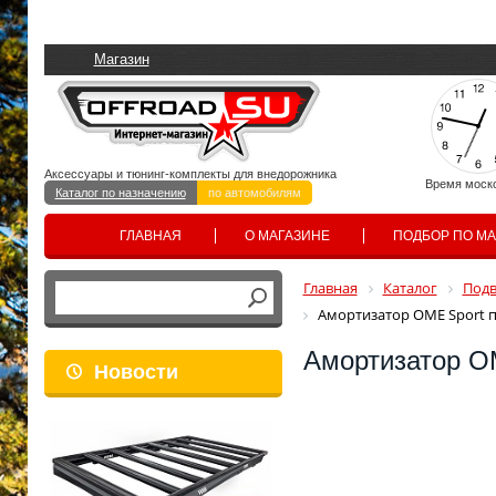
Магазин
Аксессуары и тюнинг-комплекты для внедорожника
Время моск
Каталог по назначению
по автомобилям
ГЛАВНАЯ
О МАГАЗИНЕ
ПОДБОР ПО М
Главная
Каталог
Подв
Амортизатор OME Sport п
Амортизатор O
Новости