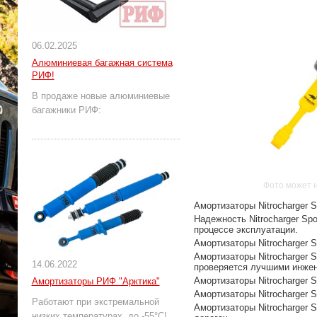
06.02.2025
Алюминиевая багажная система
РИФ!
В продаже новые алюминиевые
багажники РИФ:
Фото может 
Амортизаторы Nitrocharger 
Надежность Nitrocharger Sp
процессе эксплуатации.
Амортизаторы Nitrocharger 
Амортизаторы Nitrocharger 
14.06.2022
проверяется лучшими инжен
Амортизаторы Nitrocharger 
Амортизаторы РИФ "Арктика"
Амортизаторы Nitrocharger 
Работают при экстремальной
Амортизаторы Nitrocharger 
низких температурах, до -55°С!