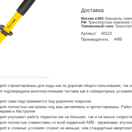
Доставка
Москва и МО
: Курьером, сам
РФ
: Транспортные компании,
Таможенный союз
: Транспо
Артикул:
60123
Производитель:
ARB
не соответствовать описанию
Sport спроектированы для езды как по дорогам общего пользования, так 
ort подтверждена многочисленными тестами как в лабораторных условиях
Sport сами подстраиваются под дорожное покрытие.
Sport полностью настроены под ваш автомобиль и протестированы. Работ
ерами в Австралии.
Sport улучшают работу подвески как на больших, так и на малых скоростя
Sport полностью совместимы со всей подвеской ARB - пружинами, втулка
Sport в сложных условиях служат не меньше, чем стандартные амортиза