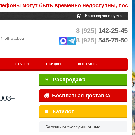
ны могут быть временно недоступны, после обраб
Ваша корзина пуста
8 (925)
142-25-45
o@offroad.su
8 (925)
545-75-50
СТАТЬИ
СКИДКИ
КОНТАКТЫ
Распродажа
%
Бесплатная доставка
008+
Каталог
Багажники экспедиционные