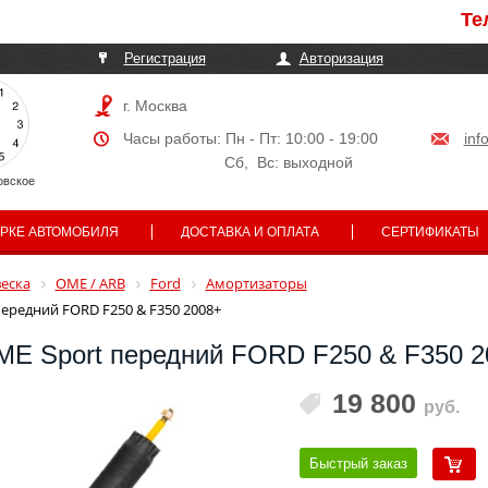
Телефо
Регистрация
Авторизация
г. Москва
Часы работы: Пн - Пт: 10:00 - 19:00
inf
Сб, Вс: выходной
овское
АРКЕ АВТОМОБИЛЯ
ДОСТАВКА И ОПЛАТА
СЕРТИФИКАТЫ
еска
OME / ARB
Ford
Амортизаторы
ередний FORD F250 & F350 2008+
ME Sport передний FORD F250 & F350 2
19 800
руб.
Быстрый заказ