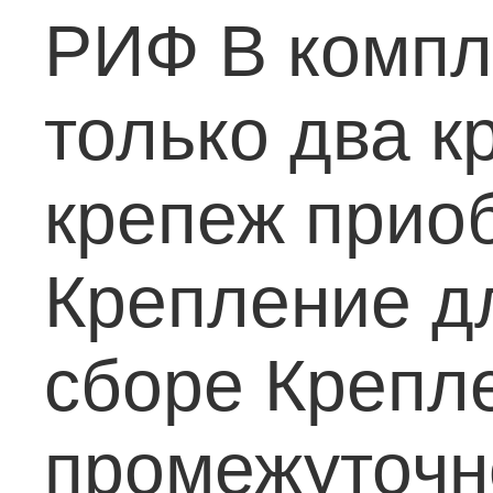
РИФ
В компл
только два к
крепеж приоб
Крепление дл
сборе
Крепле
промежуточно