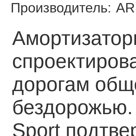
Производитель:
AR
Амортизаторы
спроектирова
дорогам обще
бездорожью.
Sport подтв