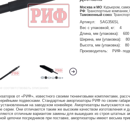
Москва и МО
: Курьером, сам
РФ
: Транспортные компании,
Таможенный союз
: Транспо
Артикул:
SAG356SL
Вес с упаковкой, кг:
4
Длина, мм (упаковка):
600
Ширина, мм (упаковка):
80
Высота, мм (упаковка):
80
Производитель:
РИФ- под
не соответствовать описанию
изаторов от «РИФ», известного своими тюнинговыми комплектами, расс
ерийными подвесками. Стандартные амортизаторы РИФ по своим габар
 установленным на заводском конвейере. Амортизаторы выпускаются на 
ые серии. Они отличаются таким же высоким качеством изготовления и 
вляются отличным вариантом замены для вышедших из строя штатных а
ной цепочки посредников при поставке, амортизаторы имеют весьма пр