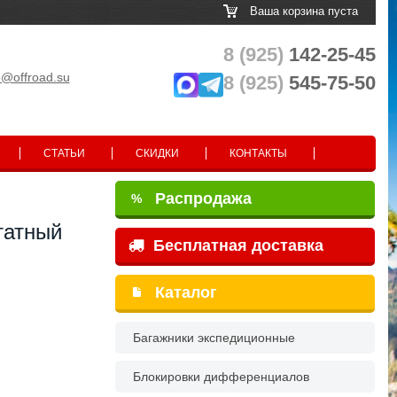
Ваша корзина пуста
8 (925)
142-25-45
o@offroad.su
8 (925)
545-75-50
СТАТЬИ
СКИДКИ
КОНТАКТЫ
Распродажа
%
татный
Бесплатная доставка
Каталог
Багажники экспедиционные
Блокировки дифференциалов