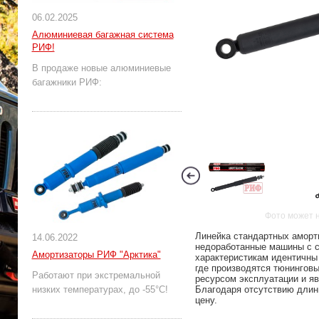
06.02.2025
Алюминиевая багажная система
РИФ!
В продаже новые алюминиевые
багажники РИФ:
Фото может 
Линейка стандартных аморт
14.06.2022
недоработанные машины с с
Амортизаторы РИФ "Арктика"
характеристикам идентичны
где производятся тюнингов
Работают при экстремальной
ресурсом эксплуатации и я
низких температурах, до -55°С!
Благодаря отсутствию длин
цену.