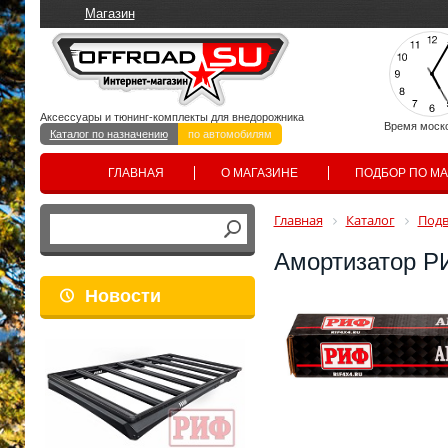
Магазин
Аксессуары и тюнинг-комплекты для внедорожника
Время моск
Каталог по назначению
по автомобилям
ГЛАВНАЯ
О МАГАЗИНЕ
ПОДБОР ПО М
Главная
Каталог
Подв
Амортизатор РИ
Новости