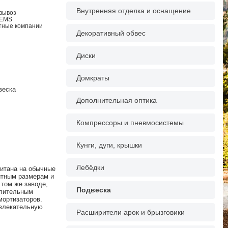
Внутренняя отделка и оснащение
овывоз
 EMS
ртные компании
Декоративный обвес
Диски
Домкраты
веска
Дополнительная оптика
Компрессоры и пневмосистемы
Кунги, дуги, крышки
Лебёдки
читана на обычные
итным размерам и
том же заводе,
Подвеска
длительным
мортизаторов.
ивлекательную
Расширители арок и брызговики