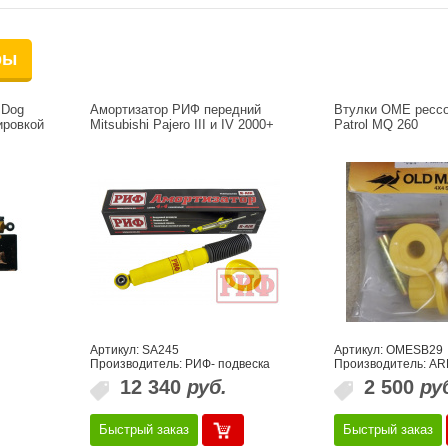
ры
 Dog
Амортизатор РИФ передний
Втулки OME ресс
ировкой
Mitsubishi Pajero III и IV 2000+
Patrol MQ 260
Артикул: SA245
Артикул: OMESB29
g
Производитель: РИФ- подвеска
Производитель: AR
12 340
руб.
2 500
ру
Быстрый заказ
Быстрый заказ