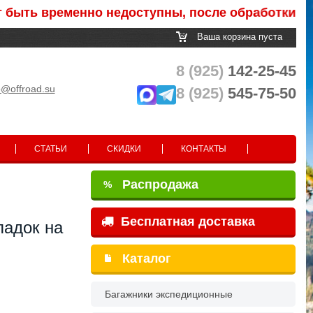
 временно недоступны, после обработки заказа 
Ваша корзина пуста
8 (925)
142-25-45
o@offroad.su
8 (925)
545-75-50
СТАТЬИ
СКИДКИ
КОНТАКТЫ
Распродажа
%
Бесплатная доставка
ладок на
Каталог
Багажники экспедиционные