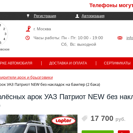
Телефоны могут быть
Регистрация
Авторизация
г. Москва
Часы работы: Пн - Пт: 10:00 - 19:00
inf
Сб, Вс: выходной
овское
АРКЕ АВТОМОБИЛЯ
ДОСТАВКА И ОПЛАТА
СЕРТИФИКАТЫ
ирители арок и брызговики
ок УАЗ Патриот NEW без накладок на бампер (2 бака)
олёсных арок УАЗ Патриот NEW без нак
)
17 700
руб.