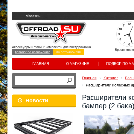
Магазин
Аксессуары и тюнинг-комплекты для внедорожника
Время моск
Каталог по назначению
по автомобилям
ГЛАВНАЯ
О МАГАЗИНЕ
ПОДБОР ПО М
Главная
Каталог
Расш
Расширители колёсных ар
Расширители к
Новости
бампер (2 бака