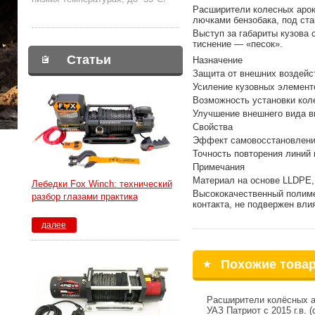
Расширители колесных арок 
лючками бензобака, под ста
Выступ за габариты кузова
тиснение — «песок».
Статьи
Назначение
Защита от внешних воздейст
Усиление кузовных элемент
Возможность установки кол
Улучшение внешнего вида в
Свойства
Эффект самовосстановления
Точность повторения линий 
Примечания
Материал на основе LLDPE
Лебедки Fox Winch: технический
Высококачественный полиме
разбор глазами практика
контакта, не подвержен вли
далее
Похожие това
Расширители колёсных а
УАЗ Патриот с 2015 г.в. (