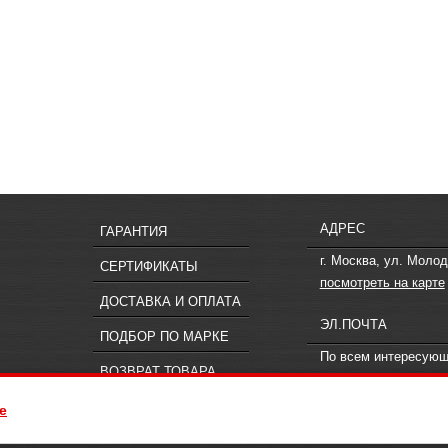
АДРЕС
ГАРАНТИЯ
г. Москва, ул. Молод
СЕРТИФИКАТЫ
посмотреть на карте
ДОСТАВКА И ОПЛАТА
ЭЛ.ПОЧТА
ПОДБОР ПО МАРКЕ
По всем интересую
ВОЗВРАТ ТОВАРА
вопросам пишите
in
e
ия, не является публичной офертой, определяемой положениями статьи 437
 к менеджерам компании «Offroad.su».