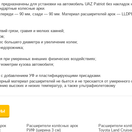
предназначены для установки на автомобиль UAZ Patriot без накладок 
ндартные колесные арки.
 спереди — 90 мм, сзади — 90 мм. Материал расширителей арок — LLDP
вий грязи, гравия и мелких камней;
ов;
ес большего диаметра и увеличение колеи;
недорожника;
 при умеренных внешних физических воздействиях;
геометрии кузова автомобиля;
, с добавлением УФ и пластифицирующими присадками.
рный материал расширителей не бьется и не трескается от умеренного 
янию высоких и низких температур, а также ультрафиолетовому
ры
рок
Расширители колёсных арок
Расширители колё
с
РИФ (ширина 3 см)
Toyota Land Cruise