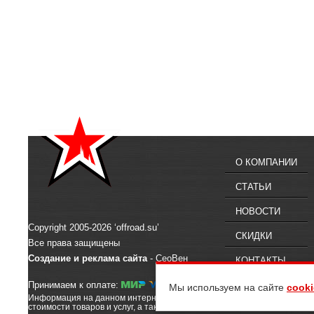
О КОМПАНИИ
СТАТЬИ
НОВОСТИ
Copyright 2005-2026 ‘offroad.su’
СКИДКИ
Все права защищены
Создание и реклама сайта
- СеоВен
КОНТАКТЫ
Принимаем к оплате:
Мы используем на сайте
cooki
Информация на данном интернет-сайте предназначена для ознакомлен
стоимости товаров и услуг, а также их наличии, вы можете обратиться