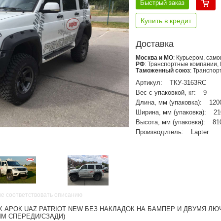
Быстрый заказ
Купить в кредит
Доставка
Москва и МО
: Курьером, сам
РФ
: Транспортные компании,
Таможенный союз
: Транспо
Артикул:
ТКУ-3163RС
Вес с упаковкой, кг:
9
Длина, мм (упаковка):
120
Ширина, мм (упаковка):
21
Высота, мм (упаковка):
81
Производитель:
Lapter
не соответствовать описанию
АРОК UAZ PATRIOT NEW БЕЗ НАКЛАДОК НА БАМПЕР И ДВУМЯ ЛЮ
ММ СПЕРЕДИ/СЗАДИ)