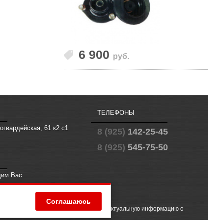
6 900
руб.
ТЕЛЕФОНЫ
огвардейская, 61 к2 с1
8 (925)
142-25-45
8 (925)
545-75-50
щим Вас
fo@offroad.su
Соглашаюсь
 (2) ГК РФ. Чтобы получить точную и актуальную информацию о