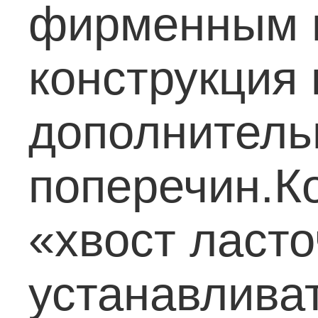
фирменным по
конструкция 
дополнитель
поперечин.
К
«хвост ласто
устанавлива