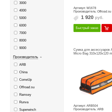
3000
Артикул: W1678
4000
Производитель: Offroad.su
1 920
руб.
5000
6000
Быстрый заказ
7000
8000
9000
Сумка для аксессуаров
Micro Bag 310x120x120 
Производитель
ARB
China
ComeUp
Offroad.su
Ramsey
Runva
Артикул: ARB504
Производитель: ARB
Superwinch