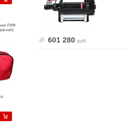
ьная РИФ
расная)
601 280
руб.
us