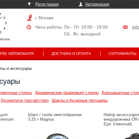
Регистрация
Авторизация
г. Москва
Часы работы: Пн - Пт: 10:00 - 19:00
inf
Сб, Вс: выходной
овское
АРКЕ АВТОМОБИЛЯ
ДОСТАВКА И ОПЛАТА
СЕРТИФИКАТЫ
пы и аксессуары
ссуары
ровочные стропы
Динамические (рывковые) стропы
Корозащитные стр
Удлинители тросов/строп
Шаклы и бусирные проушины
 для
Шакл / скоба омегообразная
Набор аксессуаро
Premium
3.25 т Magnus
внедорожника Off
Epic (тяжелый)