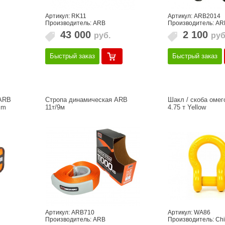
Артикул: RK11
Артикул: ARB2014
Производитель: ARB
Производитель: AR
43 000
2 100
руб.
руб
Быстрый заказ
Быстрый заказ
 ARB
Стропа динамическая ARB
Шакл / скоба омег
mm
11т/9м
4.75 т Yellow
Артикул: ARB710
Артикул: WA86
Производитель: ARB
Производитель: Ch