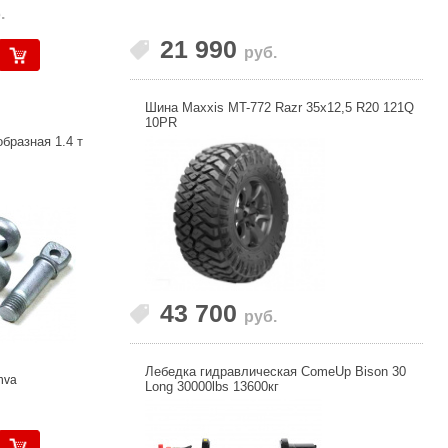
.
21 990
руб.
Шина Maxxis MT-772 Razr 35x12,5 R20 121Q
10PR
бразная 1.4 т
43 700
руб.
Лебедка гидравлическая ComeUp Bison 30
nva
Long 30000lbs 13600кг