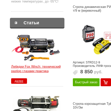
низких температурах, до -55°С!
Стропа динамическая Р
т/9 м (веревочный)
Статьи
Артикул: STRD12-9
Производитель: РИФ-трос
Лебедки Fox Winch: технический
8 850
разбор глазами практика
руб.
далее
Быстрый заказ
Стропа корозащитная Tp
10т/3м