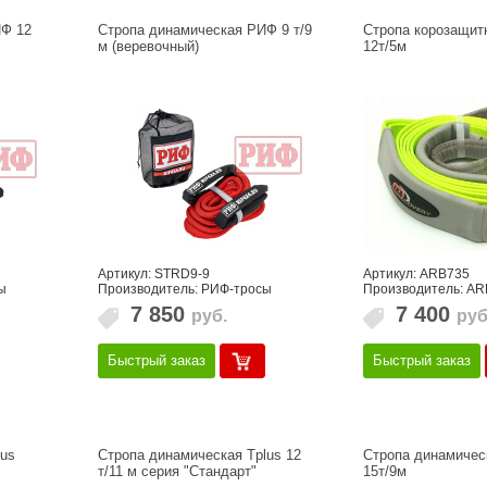
ИФ 12
Стропа динамическая РИФ 9 т/9
Стропа корозащит
м (веревочный)
12т/5м
Артикул: STRD9-9
Артикул: ARB735
ы
Производитель: РИФ-тросы
Производитель: AR
7 850
7 400
руб.
руб
Быстрый заказ
Быстрый заказ
lus
Стропа динамическая Tplus 12
Стропа динамичес
т/11 м серия "Стандарт"
15т/9м