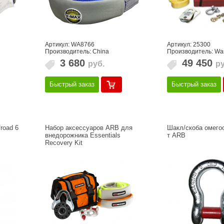
Артикул: WA8766
Артикул: 25300
Производитель: China
Производитель: Wa
3 680
49 450
руб.
ру
Быстрый заказ
Быстрый заказ
road 6
Набор аксессуаров ARB для
Шакл/скоба омегоо
внедорожника Essentials
т ARB
Recovery Kit