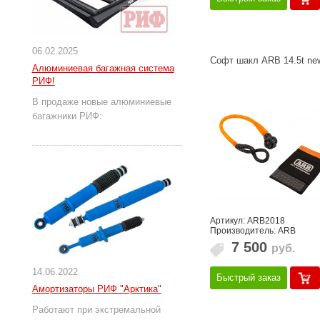
06.02.2025
Софт шакл ARB 14.5t ne
Алюминиевая багажная система
РИФ!
В продаже новые алюминиевые
багажники РИФ:
Артикул: ARB2018
Производитель: ARB
7 500
руб.
14.06.2022
Быстрый заказ
Амортизаторы РИФ "Арктика"
Работают при экстремальной