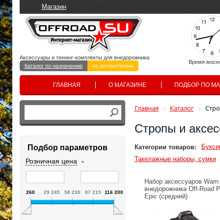
Магазин
Аксессуары и тюнинг-комплекты для внедорожника
Время моск
Каталог по назначению
по автомобилям
ГЛАВНАЯ
О МАГАЗИНЕ
ПОДБОР ПО М
Главная
Каталог
Стро
Стропы и аксе
Букси
Категории товаров:
Подбор параметров
Такелажные наборы, сумки
Розничная цена
Набор аксессуаров Warn
внедорожника Off-Road 
260
29 245
58 230
87 215
116 200
Epic (средний)