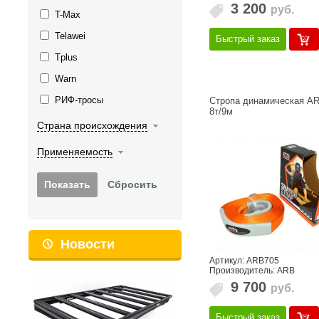
3 200
руб.
T-Max
Telawei
Быстрый заказ
Tplus
Warn
РИФ-тросы
Стропа динамическая A
8т/9м
Страна происхождения
Применяемость
Новости
Артикул: ARB705
Производитель: ARB
9 700
руб.
Быстрый заказ