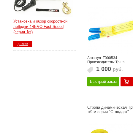
Установка и обзор скоростной
лебедки 4REVO Fast Speed
(серия Jet)
далее
Артикул: Т000534
Производитель: Tplus
1 000
руб.
Быстрый заказ
Стропа динамическая Tpl
т/9 м серия "Стандарт"