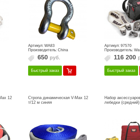
Артикул: WA83
Артикул: 97570
Производитель: China
Производитель: Wa
650
116 200
руб.
Быстрый заказ
Быстрый заказ
Max 12
Стропа динамическая V-Max 12
Набор аксессуаро
т/12 м синяя
лебедки (средний)