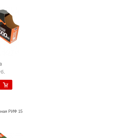
B
б.
чная РИФ 15