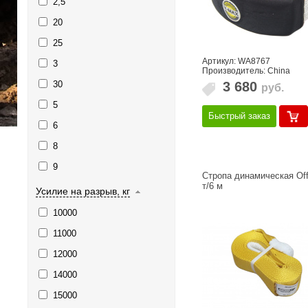
2,5
20
25
Артикул: WA8767
3
Производитель: China
3 680
30
руб.
5
Быстрый заказ
6
8
9
Стропа динамическая Off
т/6 м
Усилие на разрыв, кг
10000
11000
12000
14000
15000