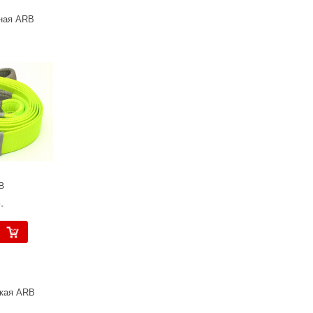
ная ARB
B
.
кая ARB