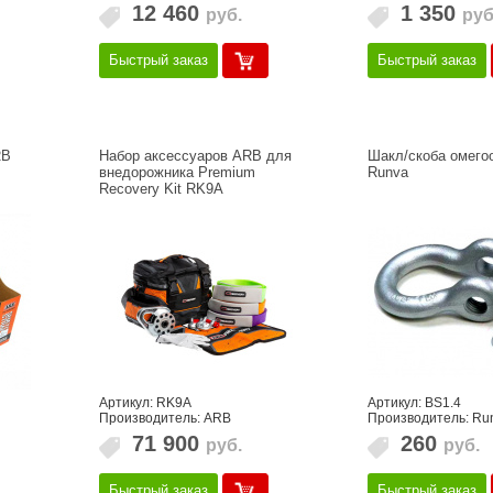
12 460
1 350
руб.
руб
Быстрый заказ
Быстрый заказ
RB
Набор аксессуаров ARB для
Шакл/скоба омегоо
внедорожника Premium
Runva
Recovery Kit RK9A
Артикул: RK9A
Артикул: BS1.4
Производитель: ARB
Производитель: Ru
71 900
260
руб.
руб.
Быстрый заказ
Быстрый заказ