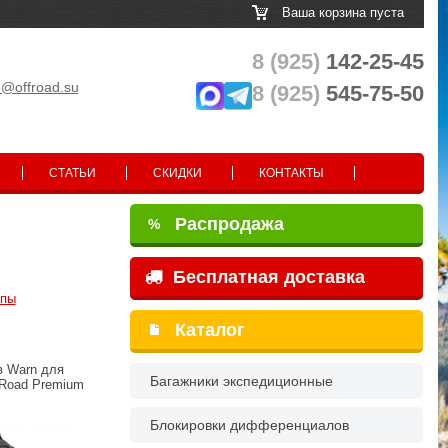
Ваша корзина пуста
8 (925)
142-25-45
o@offroad.su
8 (925)
545-75-50
СТАТЬИ
СКИДКИ
КОНТАКТЫ
Распродажа
%
Бесплатная доставка
опы
Каталог
в Warn для
Багажники экспедиционные
-Road Premium
Блокировки дифференциалов