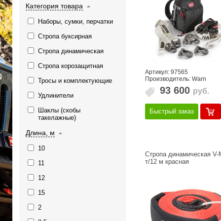
Категория товара
Наборы, сумки, перчатки
Стропа буксирная
Стропа динамическая
Стропа корозащитная
Артикул: 97565
Производитель: Warn
Тросы и комплектующие
93 600
руб.
Удлинители
Шаклы (скобы
Быстрый заказ
такелажные)
Длина, м
10
Стропа динамическая V-
т/12 м красная
11
12
15
2