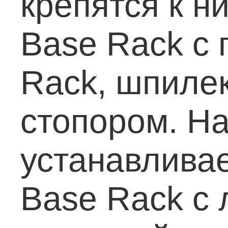
крепятся к н
Base Rack с
Rack, шпилек
стопором. На
устанавлива
Base Rack с