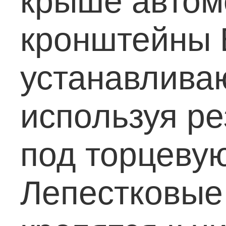
крыше автом
кронштейны 
устанавливаю
используя р
под торцеву
Лепестковые