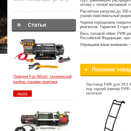
груз, равномерно распреде
оптику с любой желаемой с
Расчётная нагрузка до 200 
указан максимальный разреш
Черное порошковое покрыти
Статьи
реагентов. Гарантия 3 года
Весь силовой обвес РИФ ра
Российской Федерации; при 
Обращаем ваше внимание, ч
Похожие това
Лебедки Fox Winch: технический
разбор глазами практика
Лестница РИФ для УАЗ 
под задний бампер РИФ 
калиткой
далее