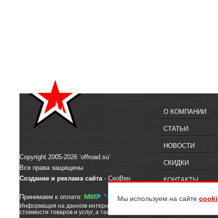
О КОМПАНИИ
СТАТЬИ
НОВОСТИ
Copyright 2005-2026 ‘offroad.su’
СКИДКИ
Все права защищены
Создание и реклама сайта
- СеоВен
КОНТАКТЫ
Принимаем к оплате:
Мы используем на сайте
cooki
Информация на данном интернет-сайте предназначена для ознакомлен
стоимости товаров и услуг, а также их наличии, вы можете обратиться