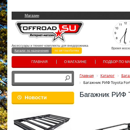
Магазин
Аксессуары и тюнинг-комплекты для внедорожника
Время моск
Каталог по назначению
по автомобилям
ГЛАВНАЯ
О МАГАЗИНЕ
ПОДБОР ПО М
Главная
Каталог
Бага
Багажник РИФ Toyota For
Багажник РИФ T
Новости