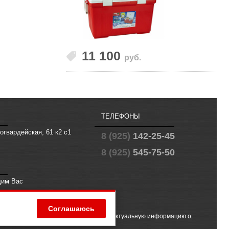
11 100
руб.
ТЕЛЕФОНЫ
огвардейская, 61 к2 с1
8 (925)
142-25-45
8 (925)
545-75-50
щим Вас
fo@offroad.su
Соглашаюсь
 (2) ГК РФ. Чтобы получить точную и актуальную информацию о