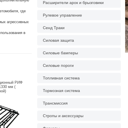
ь дополнительную
Расширители арок и брызговики
втомобиля, где
Рулевое управление
мых агрессивных
Сенд Траки
спользования в
Силовая защита
Силовые бамперы
Силовые пороги
Топливная система
ционный РИФ
330 мм (
Тормозная система
рой)
Трансмиссия
Стропы и аксессуары