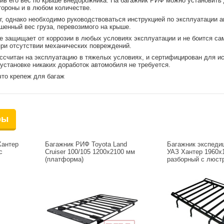
лив его вес по крыше внедорожника. На багажник РИФ можно установит
тороны и в любом количестве.
кг, однако необходимо руководствоваться инструкцией по эксплуатации а
енный вес груза, перевозимого на крыше.
е защищает от коррозии в любых условиях эксплуатации и не боится са
 при отсутствии механических повреждений.
ссчитан на эксплуатацию в тяжелых условиях, и сертифицирован для и
установке никаких доработок автомобиля не требуется.
то крепеж для багаж
ры
Хантер
Багажник РИФ Toyota Land
Багажник экспеди
с
Cruiser 100/105 1200x2100 мм
УАЗ Хантер 1960х1
(платформа)
разборный с люст