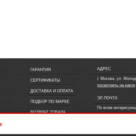
АДРЕС
ГАРАНТИЯ
г. Москва, ул. Молод
СЕРТИФИКАТЫ
посмотреть на карте
ДОСТАВКА И ОПЛАТА
ЭЛ.ПОЧТА
ПОДБОР ПО МАРКЕ
По всем интересую
ВОЗВРАТ ТОВАРА
вопросам пишите
in
e
ия, не является публичной офертой, определяемой положениями статьи 437
 к менеджерам компании «Offroad.su».