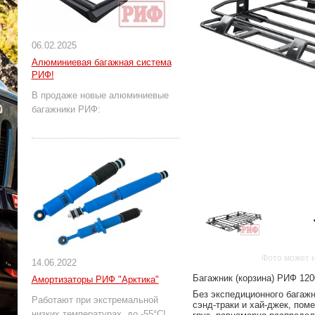
06.02.2025
Алюминиевая багажная система
РИФ!
В продаже новые алюминиевые
багажники РИФ:
Фото может 
14.06.2022
Багажник (корзина) РИФ 120
Амортизаторы РИФ "Арктика"
Без экспедиционного багажн
Работают при экстремальной
сэнд-траки и хай-джек, пом
низких температурах, до -55°С!