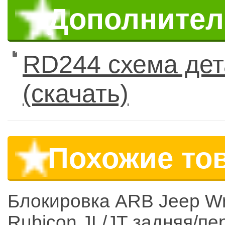
Дополните
RD244 схема дет
(скачать)
Похожие то
Блокировка ARB Jeep Wr
Rubicon JL/JT задняя/пе