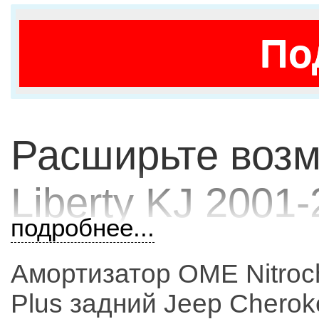
По
Расширьте возм
Liberty KJ 2001-
подробнее...
профессиональн
Амортизатор OME Nitroc
оборудования д
Plus задний Jeep Cheroke