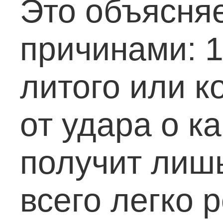
Это объясня
причинами:
1
литого или к
от удара о к
получит лишь
всего легко 