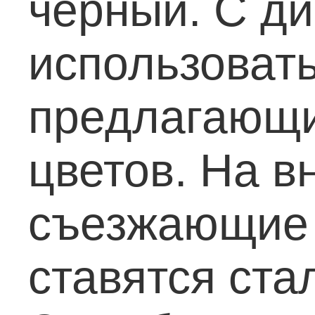
черный. С д
использовать
предлагающи
цветов.
На в
съезжающие 
ставятся ста