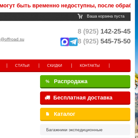
 быть временно недоступны, после обработки зак
Ваша корзина пуста
8 (925)
142-25-45
o@offroad.su
8 (925)
545-75-50
СТАТЬИ
СКИДКИ
КОНТАКТЫ
Распродажа
%
Бесплатная доставка
Каталог
Багажники экспедиционные