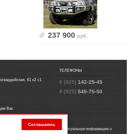
237 900
руб.
ТЕЛЕФОНЫ
огвардейская, 61 к2 с1
8 (925)
142-25-45
8 (925)
545-75-50
щим Вас
fo@offroad.su
Соглашаюсь
 (2) ГК РФ. Чтобы получить точную и актуальную информацию о