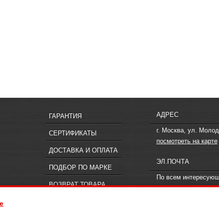
АДРЕС
ГАРАНТИЯ
г. Москва, ул. Молод
СЕРТИФИКАТЫ
посмотреть на карте
ДОСТАВКА И ОПЛАТА
ЭЛ.ПОЧТА
ПОДБОР ПО МАРКЕ
По всем интересую
ВОЗВРАТ ТОВАРА
вопросам пишите
in
e
ия, не является публичной офертой, определяемой положениями статьи 437
 к менеджерам компании «Offroad.su».