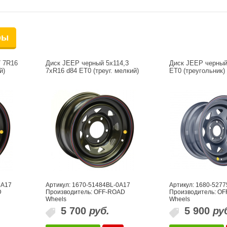
ры
7 7R16
Диск JEEP черный 5х114,3
Диск JEEP черный
й)
7xR16 d84 ET0 (треуг. мелкий)
ET0 (треугольник)
5A17
Артикул: 1670-51484BL-0A17
Артикул: 1680-527
D
Производитель: OFF-ROAD
Производитель: O
Wheels
Wheels
5 700
руб.
5 900
ру