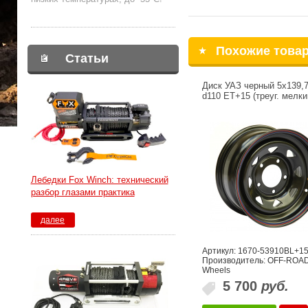
Похожие това
Статьи
Диск УАЗ черный 5x139,
d110 ET+15 (треуг. мелки
Лебедки Fox Winch: технический
разбор глазами практика
далее
Артикул: 1670-53910BL+1
Производитель: OFF-ROA
Wheels
5 700
руб.