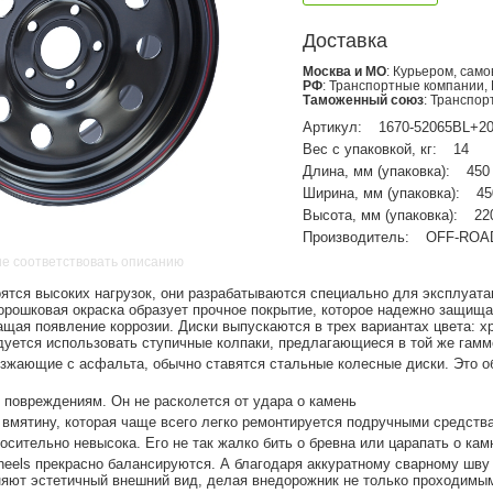
Доставка
Москва и МО
: Курьером, сам
РФ
: Транспортные компании,
Таможенный союз
: Транспо
Артикул:
1670-52065BL+2
Вес с упаковкой, кг:
14
Длина, мм (упаковка):
450
Ширина, мм (упаковка):
45
Высота, мм (упаковка):
22
Производитель:
OFF-ROA
не соответствовать описанию
оятся высоких нагрузок, они разрабатываются специально для эксплуата
рошковая окраска образует прочное покрытие, которое надежно защища
ащая появление коррозии. Диски выпускаются в трех вариантах цвета: х
уется использовать ступичные колпаки, предлагающиеся в той же гамм
езжающие с асфальта, обычно ставятся стальные колесные диски. Это о
к повреждениям. Он не расколется от удара о камень
 вмятину, которая чаще всего легко ремонтируется подручными средств
осительно невысока. Его не так жалко бить о бревна или царапать о кам
eels прекрасно балансируются. А благодаря аккуратному сварному шву 
няют эстетичный внешний вид, делая внедорожник не только проходимым