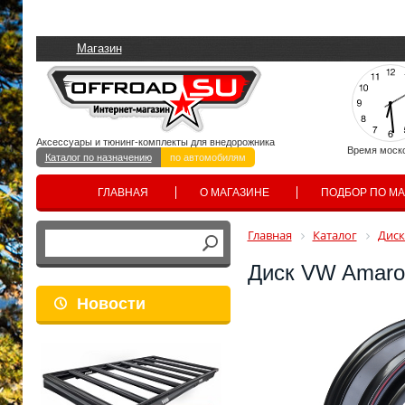
Магазин
Аксессуары и тюнинг-комплекты для внедорожника
Время моск
Каталог по назначению
по автомобилям
ГЛАВНАЯ
О МАГАЗИНЕ
ПОДБОР ПО М
Главная
Каталог
Диск
Диск VW Amarok
Новости