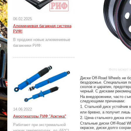
06.02.2025
Алюминиевая багажная система
РИФ!
В продаже новые алюминиевые
багажники РИФ:
Фото может 
Диски Off-Road Wheels не б
бездорожье. Специальная по
сколов и царапин, предотвр
черный. С дисками рекоменд
На внедорожники, часто съ
следующими причинами:
1. Стальной диск устойчив 
14.06.2022
или бревно, а получит лишь
Амортизаторы РИФ "Арктика"
2. Цена стального диска отн
Стальные диски Off-Road Wh
Работают при экстремальной
окраске, диски долго сохра
низких температурах, до -55°С!