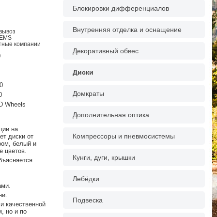
Блокировки дифференциалов
Внутренняя отделка и оснащение
овывоз
 EMS
ртные компании
Декоративный обвес
0
Диски
0
Домкраты
0
D Wheels
Дополнительная оптика
ции на
Компрессоры и пневмосистемы
ет диски от
ром, белый и
е цветов.
Кунги, дуги, крышки
бъясняется
Лебёдки
ами.
ни.
Подвеска
и качественной
, но и по