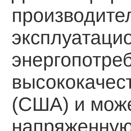
производител
эксплуатацио
энергопотре
высококачес
(США) и мож
напряженную