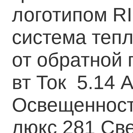
логотипом R
система теп
от обратной 
вт
Ток 5.14 
Освещенност
люкс 281
Све