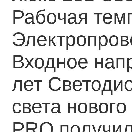
Рабочая тем
Электропрово
Входное нап
лет
Светоди
света нового
PRO получил