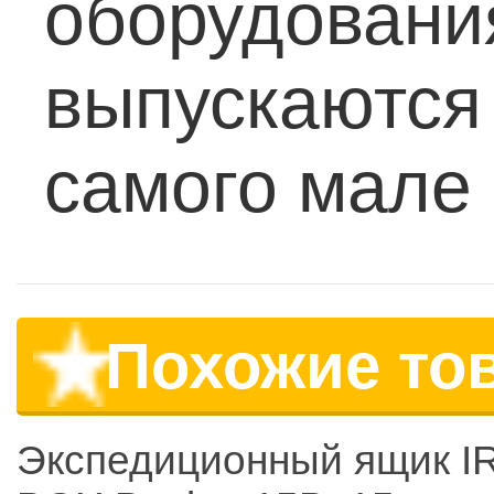
оборудовани
выпускаются 
самого мале
Похожие то
Экспедиционный ящик I