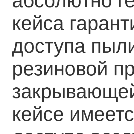
абсолютно г
кейса гаран
доступа пыли
резиновой пр
закрывающей
кейсе имеетс