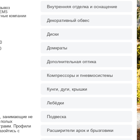
Внутренняя отделка и оснащение
овывоз
 EMS
ртные компании
Декоративный обвес
Диски
0
Домкраты
0
Дополнительная оптика
Компрессоры и пневмосистемы
Кунги, дуги, крышки
Лебёдки
Подвеска
в, занимающие не
 полых
ограмм. Профили
Расширители арок и брызговики
азойтись с