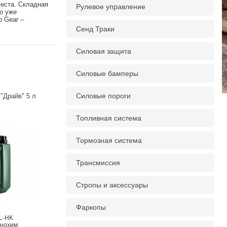
еста. Складная
Рулевое управление
о уже
 Gear –
Сенд Траки
Силовая защита
Силовые бамперы
Силовые пороги
"Драйв" 5 л
Топливная система
Тормозная система
Трансмиссия
Стропы и аксессуары
Фаркопы
5L-HK
хнохим