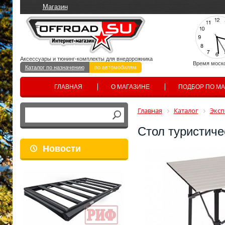
Магазин
Аксессуары и тюнинг-комплекты для внедорожника
Время моск
Каталог по назначению
по автомобилям
ГЛАВНАЯ
О МАГАЗИНЕ
ПОДБОР ПО М
Главная
Каталог
Эксп
Стол туристиче
Новости