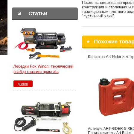
После использования профи
конструкция и столешницы и
традиционным плотного вод
Статьи
"пустынный хаки".
Похожие това
Канистра Art-Rider 5 л. к
Лебедки Fox Winch: технический
разбор глазами практика
далее
Артикул: ART-RIDER-5-RE
Производитель: Art-Rider