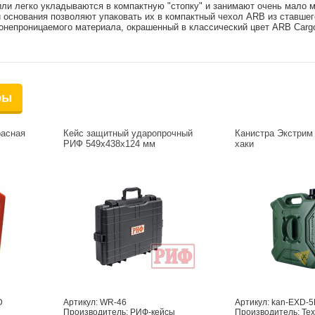
ли легко укладываются в компактную "стопку" и занимают очень мало м
 основания позволяют упаковать их в компактный чехол ARB из ставшег
онепроницаемого материала, окрашенный в классический цвет ARB Cargo
ры
расная
Кейс защитный ударопрочный
Канистра Экстрим 
РИФ 549х438х124 мм
хаки
D
Артикул: WR-46
Артикул: kan-EXD-
Производитель: РИФ-кейсы
Производитель: Те