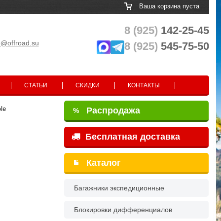
Ваша корзина пуста
8 (925)
142-25-45
o@offroad.su
8 (925)
545-75-50
СТАТЬИ
СКИДКИ
КОНТАКТЫ
le
Распродажа
%
Бесплатная доставка
Каталог
Багажники экспедиционные
Блокировки дифференциалов