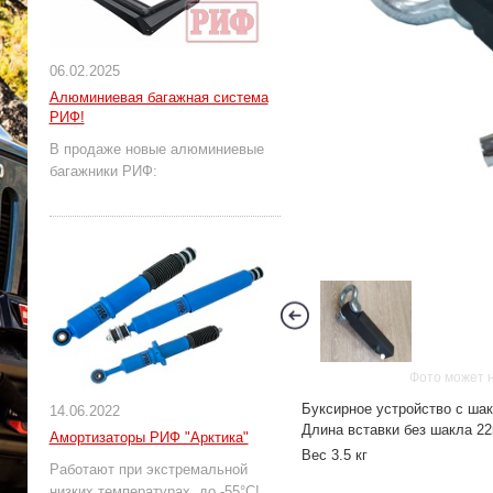
06.02.2025
Алюминиевая багажная система
РИФ!
В продаже новые алюминиевые
багажники РИФ:
Фото может 
Буксирное устройство с ша
14.06.2022
Длина вставки без шакла 22
Амортизаторы РИФ "Арктика"
Вес 3.5 кг
Работают при экстремальной
низких температурах, до -55°С!