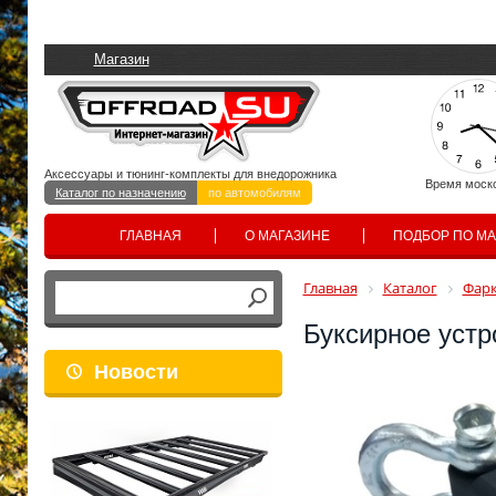
Магазин
Аксессуары и тюнинг-комплекты для внедорожника
Время моск
Каталог по назначению
по автомобилям
ГЛАВНАЯ
О МАГАЗИНЕ
ПОДБОР ПО М
Главная
Каталог
Фар
Буксирное устр
Новости