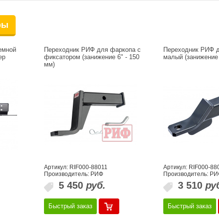
ры
емной
Переходник РИФ для фаркопа с
Переходник РИФ 
ер
фиксатором (занижение 6" - 150
малый (занижение 
мм)
Артикул: RIF000-88011
Артикул: RIF000-88
Производитель: РИФ
Производитель: РИ
5 450
руб.
3 510
ру
Быстрый заказ
Быстрый заказ