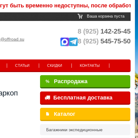
ыть временно недоступны, после обработки заказ
Ваша корзина пуста
8 (925)
142-25-45
o@offroad.su
8 (925)
545-75-50
СТАТЬИ
СКИДКИ
КОНТАКТЫ
Распродажа
%
аркоп
Бесплатная доставка
Каталог
Багажники экспедиционные