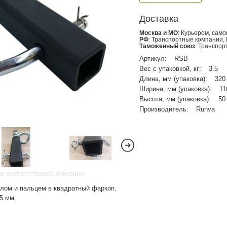
Доставка
Москва и МО
: Курьером, сам
РФ
: Транспортные компании,
Таможенный союз
: Транспо
Артикул:
RSB
Вес с упаковкой, кг:
3.5
Длина, мм (упаковка):
320
Ширина, мм (упаковка):
11
Высота, мм (упаковка):
50
Производитель:
Runva
не соответствовать описанию
клом и пальцем в квадратный фаркоп.
5 мм.