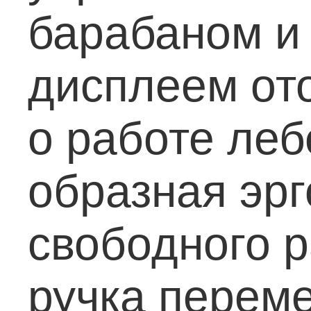
барабаном и
дисплеем о
о работе леб
образная эрг
свободного р
ручка перем