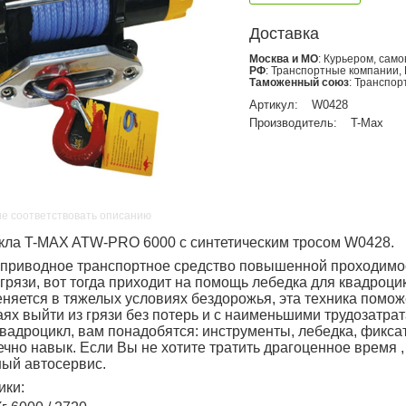
Доставка
Москва и МО
: Курьером, сам
РФ
: Транспортные компании,
Таможенный союз
: Транспо
Артикул:
W0428
Производитель:
T-Max
не соответствовать описанию
кла T-MAX ATW-PRO 6000 с синтетическим тросом W0428.
оприводное транспортное средство повышенной проходимос
 грязи, вот тогда приходит на помощь лебедка для квадроци
няется в тяжелых условиях бездорожья, эта техника помож
ях выйти из грязи без потерь и с наименьшими трудозатрат
квадроцикл, вам понадобятся: инструменты, лебедка, фикса
чно навык. Если Вы не хотите тратить драгоценное время ,
ый автосервис.
ики: