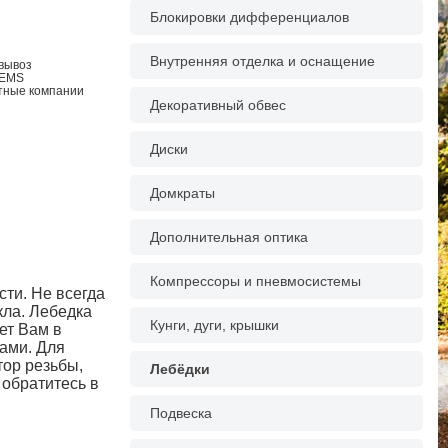
Блокировки дифференциалов
Внутренняя отделка и оснащение
овывоз
 EMS
ртные компании
Декоративный обвес
Диски
Домкраты
Дополнительная оптика
Компрессоры и пневмосистемы
ти. Не всегда
кла. Лебедка
Кунги, дуги, крышки
ет Вам в
ами. Для
тор резьбы,
Лебёдки
 обратитесь в
Подвеска