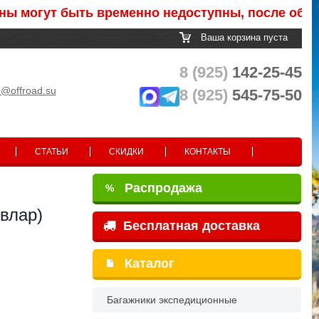
огут быть временно недоступны, после обработки
Ваша корзина пуста
8 (925)
142-25-45
o@offroad.su
8 (925)
545-75-50
СТАТЬИ
СКИДКИ
КОНТАКТЫ
Распродажа
%
влар)
Бесплатная доставка
Каталог
Багажники экспедиционные