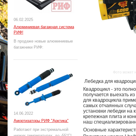
06.02.2025
Алюминиевая багажная система
РИФ!
В продаже новые алюминиевые
багажники РИФ:
Фото может 
Лебедка для квадроци
Квадроцикл - это полн
получается выехать из
для квадроцикла приме
самых отчаянных случа
установки лебедки на 
14.06.2022
крепежная плита и коне
Амортизаторы РИФ "Арктика"
наш специализированн
Работают при экстремальной
Основные характерист
низких температурах, до -55°С!