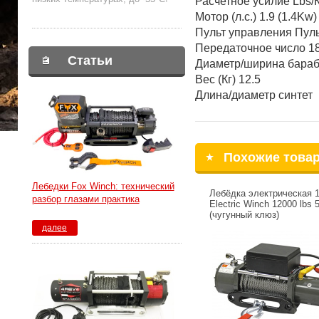
Расчетное усилие Lbs/К
Мотор (л.с.) 1.9 (1.4Kw)
Пульт управления Пульт
Передаточное число 18
Статьи
Диаметр/ширина бараба
Вес (Кг) 12.5
Длина/диаметр синтет
Похожие това
Лебедки Fox Winch: технический
Лебёдка электрическая 
разбор глазами практика
Electric Winch 12000 lbs 
(чугунный клюз)
далее