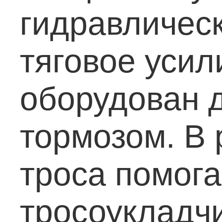
гидравличес
тяговое усил
оборудован 
тормозом. В
троса помог
тросоукладч