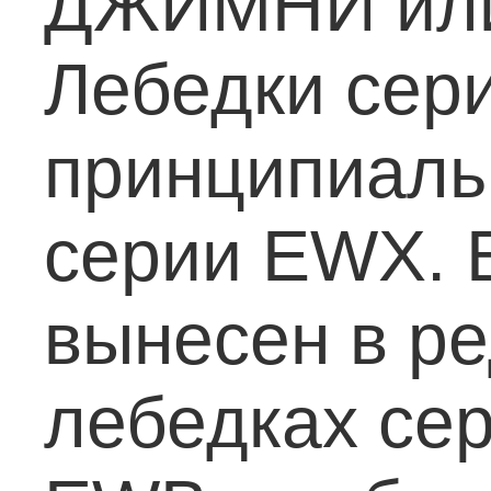
ДЖИМНИ или 
Лебедки сер
принципиаль
серии EWX. 
вынесен в ред
лебедках сер