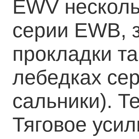
EWV несколь
серии EWB, 
прокладки та
лебедках се
сальники).
Те
Тяговое усили