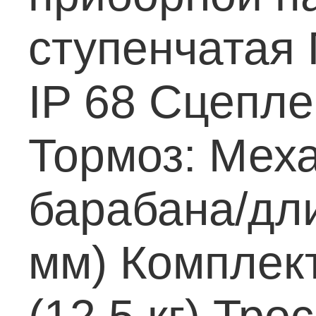
ступенчатая
IP 68
Сцеплен
Тормоз: Мех
барабана/длин
мм)
Комплект