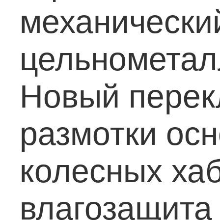
механический
цельнометал
Новый перек
размотки осн
колесных ха
влагозащита 