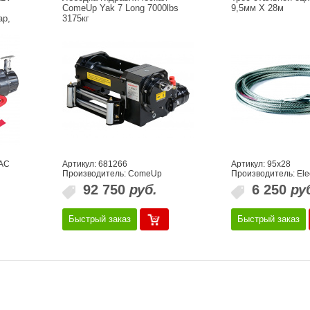
ComeUp Yak 7 Long 7000lbs
9,5мм Х 28м
ар,
3175кг
AC
Артикул: 681266
Артикул: 95x28
Производитель: ComeUp
Производитель: Elec
92 750
руб.
6 250
ру
Быстрый заказ
Быстрый заказ