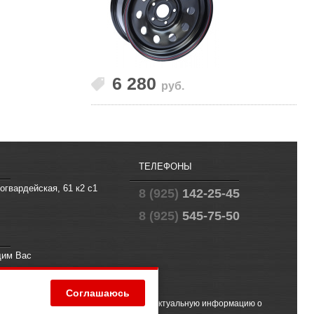
6 280
руб.
ТЕЛЕФОНЫ
огвардейская, 61 к2 с1
8 (925)
142-25-45
8 (925)
545-75-50
щим Вас
fo@offroad.su
Соглашаюсь
 (2) ГК РФ. Чтобы получить точную и актуальную информацию о