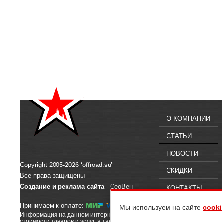
О КОМПАНИИ
СТАТЬИ
НОВОСТИ
Copyright 2005-2026 ‘offroad.su’
СКИДКИ
Все права защищены
Создание и реклама сайта
- СеоВен
КОНТАКТЫ
Принимаем к оплате:
Мы используем на сайте
cooki
Информация на данном интернет-сайте предназначена для ознакомлен
стоимости товаров и услуг, а также их наличии, вы можете обратиться