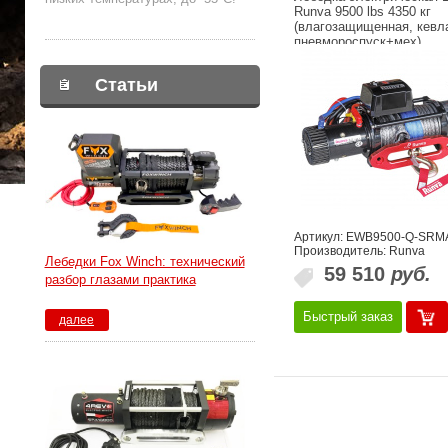
Runva 9500 lbs 4350 кг
(влагозащищенная, кевл
пневмороспуск+мех)
Статьи
Артикул: EWB9500-Q-SRM
Производитель: Runva
Лебедки Fox Winch: технический
59 510
руб.
разбор глазами практика
Быстрый заказ
далее