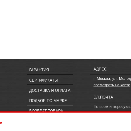
АДРЕС
ГАРАНТИЯ
г. Москва, ул. Молод
СЕРТИФИКАТЫ
посмотреть на карте
ДОСТАВКА И ОПЛАТА
ЭЛ.ПОЧТА
ПОДБОР ПО МАРКЕ
По всем интересую
ВОЗВРАТ ТОВАРА
вопросам пишите
in
e
ия, не является публичной офертой, определяемой положениями статьи 437
 к менеджерам компании «Offroad.su».