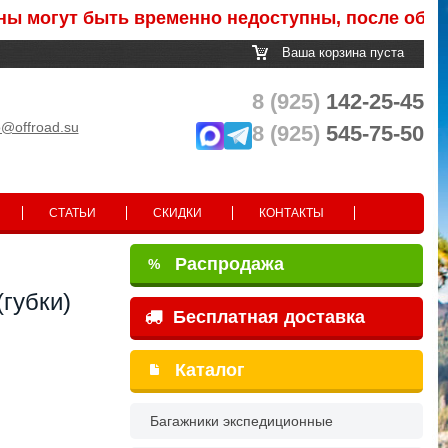
гут быть временно недоступны, после обработки 
Ваша корзина пуста
8 (925)
142-25-45
o@offroad.su
8 (925)
545-75-50
СТАТЬИ
СКИДКИ
КОНТАКТЫ
Распродажа
%
губки)
Бесплатная доставка
Каталог
Багажники экспедиционные