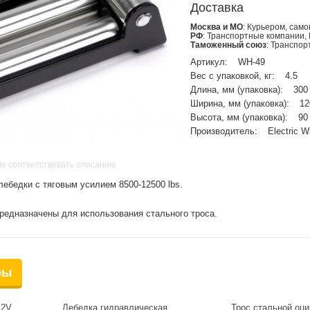
Доставка
Москва и МО
: Курьером, сам
РФ
: Транспортные компании,
Таможенный союз
: Транспо
Артикул:
WH-49
Вес с упаковкой, кг:
4.5
Длина, мм (упаковка):
300
Ширина, мм (упаковка):
12
Высота, мм (упаковка):
90
Производитель:
Electric W
не соответствовать описанию
ебедки с тяговым усилием 8500-12500 lbs.
едназначены для использования стального троса.
ры
12V
Лебедка гидравлическая
Трос стальной оц