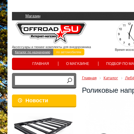
Магазин
Аксессуары и тюнинг-комплекты для внедорожника
Время моск
Каталог по назначению
по автомобилям
ГЛАВНАЯ
О МАГАЗИНЕ
ПОДБОР ПО М
Главная
Каталог
Лебё
Роликовые напр
Новости