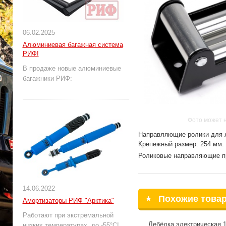
06.02.2025
Алюминиевая багажная система
РИФ!
В продаже новые алюминиевые
багажники РИФ:
Фото может 
Направляющие ролики для л
Крепежный размер: 254 мм.
Роликовые направляющие пр
14.06.2022
Похожие това
Амортизаторы РИФ "Арктика"
Работают при экстремальной
Лебёдка электрическая 
низких температурах, до -55°С!