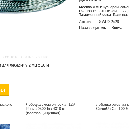
Москва и МО
: Курьером, сам
РФ
: Транспортные компании,
Таможенный союз
: Транспо
Артикул:
SWR9.2x26
Производитель:
Runva
не соответствовать описанию
 для лебёдки 9,2 мм x 26 м
ры
ческого
Лебёдка электрическая 12V
Лебедка электрич
Runva 9500 lbs 4310 кг
ComeUp Gio 100 S
(влагозащищенная)