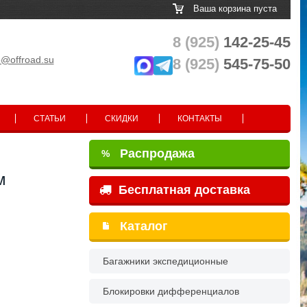
Ваша корзина пуста
8 (925)
142-25-45
o@offroad.su
8 (925)
545-75-50
СТАТЬИ
СКИДКИ
КОНТАКТЫ
Распродажа
%
м
Бесплатная доставка
Каталог
Багажники экспедиционные
Блокировки дифференциалов