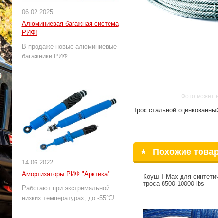
06.02.2025
Алюминиевая багажная система
РИФ!
В продаже новые алюминиевые
багажники РИФ:
Фото может 
Трос стальной оцинкованный
Похожие това
14.06.2022
Амортизаторы РИФ "Арктика"
Коуш T-Max для синтети
троса 8500-10000 lbs
Работают при экстремальной
низких температурах, до -55°С!