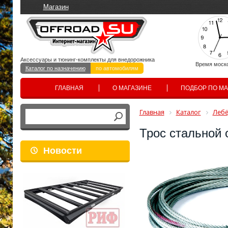
Магазин
Аксессуары и тюнинг-комплекты для внедорожника
Время моск
Каталог по назначению
по автомобилям
ГЛАВНАЯ
О МАГАЗИНЕ
ПОДБОР ПО М
Главная
Каталог
Лебё
Трос стальной 
Новости