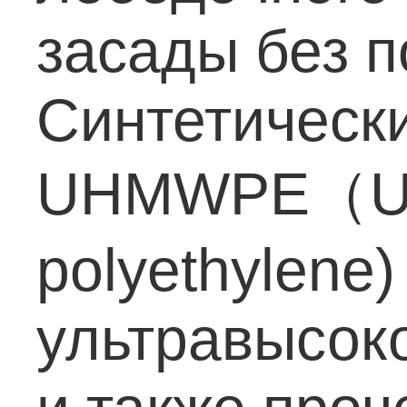
засады без п
Синтетически
UHMWPE（Ultr
polyethylene)
ультравысок