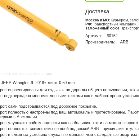
Доставка
Москва и МО
: Курьером, сам
РФ
: Транспортные компании,
Таможенный союз
: Транспо
Артикул:
60162
Производитель:
ARB
не соответствовать описанию
JEEP Wrangler JL 2018+ лифт 0-50 mm.
Sport спроектированы для езды как по дорогам общего пользования, так 
ort подтверждена многочисленными тестами как в лабораторных условиях
Sport сами подстраиваются под дорожное покрытие.
Sport полностью настроены под ваш автомобиль и протестированы. Работ
ерами в Австралии.
Sport улучшают работу подвески как на больших, так и на малых скоростя
Sport полностью совместимы со всей подвеской ARB - пружинами, втулка
Sport в сложных условиях служат не меньше, чем стандартные амортиза