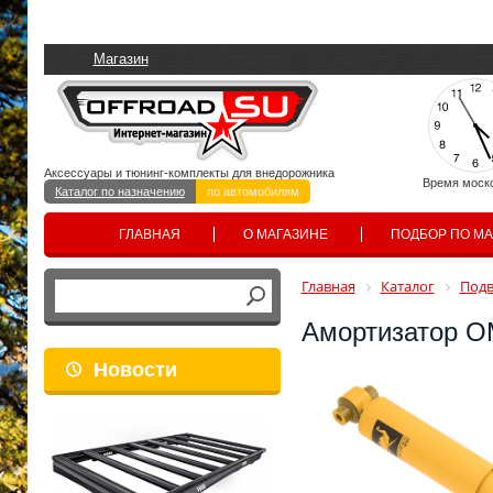
Магазин
Аксессуары и тюнинг-комплекты для внедорожника
Время моск
Каталог по назначению
по автомобилям
ГЛАВНАЯ
О МАГАЗИНЕ
ПОДБОР ПО М
Главная
Каталог
Подв
Амортизатор OM
Новости