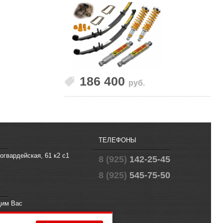
186 400
руб.
ТЕЛЕФОНЫ
огвардейская, 61 к2 с1
8 (925)
142-25-45
8 (925)
545-75-50
щим Вас
fo@offroad.su