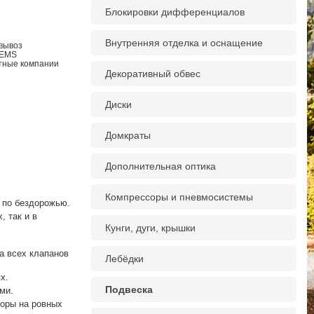
Блокировки дифференциалов
Внутренняя отделка и оснащение
овывоз
 EMS
ртные компании
Декоративный обвес
Диски
Домкраты
Дополнительная оптика
Компрессоры и пневмосистемы
и по бездорожью.
, так и в
Кунги, дуги, крышки
а всех клапанов
Лебёдки
х.
Подвеска
ми.
торы на ровных