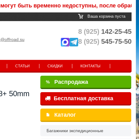
 быть временно недоступны, после обработки за
Ваша корзина пуста
8 (925)
142-25-45
o@offroad.su
8 (925)
545-75-50
СТАТЬИ
СКИДКИ
КОНТАКТЫ
Распродажа
%
18+ 50mm
Бесплатная доставка
Каталог
Багажники экспедиционные