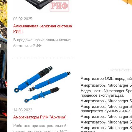
06.02.2025
Алюминиевая багажная система
РИФ!
В продаже новые алюминиевые
багажники РИФ:
Фото может 
Амортизатор OME передний 
Амортизаторы Nitrocharger 
Надежность Nitrocharger Sp
процессе эксплуатации.
Амортизаторы Nitrocharger 
Амортизаторы Nitrocharger 
14.06.2022
проверяется лучшими инжен
Амортизаторы Nitrocharger 
Амортизаторы РИФ "Арктика"
Амортизаторы Nitrocharger 
Работают при экстремальной
Амортизаторы Nitrocharger 
низких температурах, до -55°С!