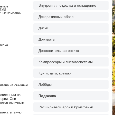
Внутренняя отделка и оснащение
овывоз
 EMS
ртные компании
Декоративный обвес
Диски
Домкраты
веска
Дополнительная оптика
Компрессоры и пневмосистемы
Кунги, дуги, крышки
Лебёдки
читана на обычные
новленным на
Подвеска
серии. Они
яются отличным
Расширители арок и брызговики
ивлекательную