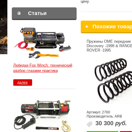
цену.
Статьи
Похожие това
Пружины OME передние
Discovery -1998 & RANG
ROVER -1995
Лебедки Fox Winch: технический
разбор глазами практика
далее
Артикул: 2760
Производитель: ARB
30 300
руб.