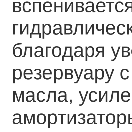
вспенивается
гидравлическ
благодаря у
резервуару 
масла, усил
амортизатор