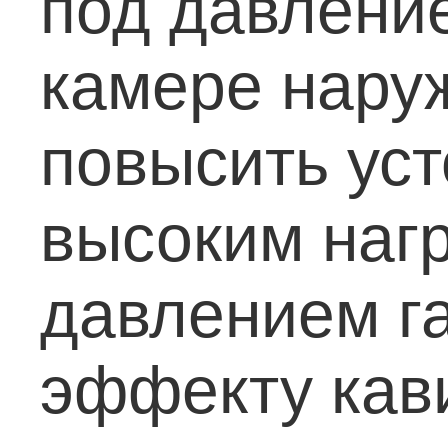
под давлени
камере нару
повысить уст
высоким наг
давлением г
эффекту кави