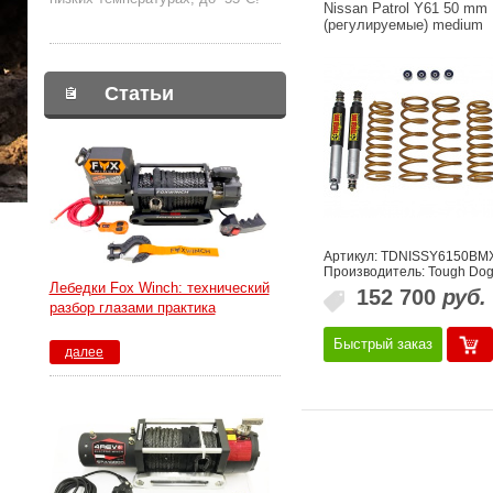
Nissan Patrol Y61 50 mm
(регулируемыe) medium
Статьи
Артикул: TDNISSY6150BM
Производитель: Tough Do
Лебедки Fox Winch: технический
152 700
руб.
разбор глазами практика
Быстрый заказ
далее