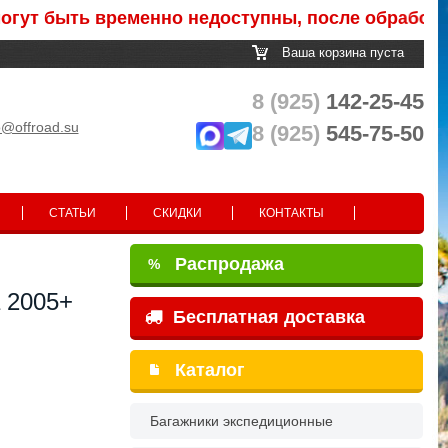
быть временно недоступны, после обработки зак
Ваша корзина пуста
8 (925)
142-25-45
o@offroad.su
8 (925)
545-75-50
СТАТЬИ
СКИДКИ
КОНТАКТЫ
Распродажа
%
 2005+
Бесплатная доставка
Каталог
Багажники экспедиционные