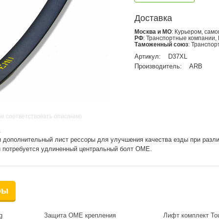
Доставка
Москва и МО
: Курьером, сам
РФ
: Транспортные компании,
Таможенный союз
: Транспо
Артикул:
D37XL
Производитель:
ARB
не соответствовать описанию
.
дополнительный лист рессоры для улучшения качества езды при разли
и потребуется удлиненный центральный болт OME.
ры
g
Защита OME крепления
Лифт комплект To