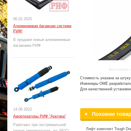
06.02.2025
Алюминиевая багажная система
РИФ!
В продаже новые алюминиевые
багажники РИФ:
Фото может 
Стоимость указана за штуку
Инженеры ОМЕ разработали 
Для качественной установк
14.06.2022
Похожие това
Амортизаторы РИФ "Арктика"
Работают при экстремальной
Лифт комплект Tough Do
низких температурах, до -55°С!