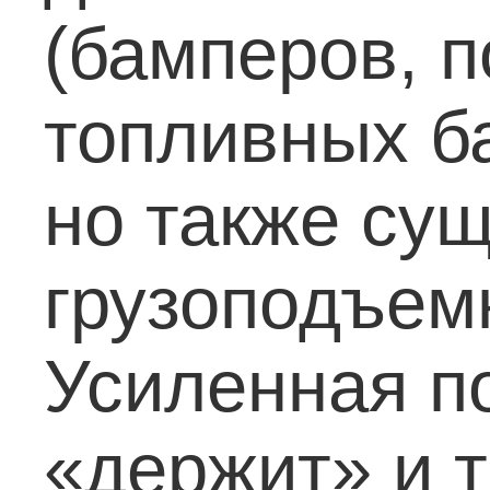
(бамперов, 
топливных ба
но также су
грузоподъемн
Усиленная п
«держит» и 