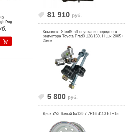
81 910
руб.
40
ugh Dog
уб.
Комплект SteelStaff опускания переднего
редуктора Toyota Prad0 120/150, HiLux 2005+
25мм
5 800
руб.
Диск УАЗ белый 5x139,7 7R16 d110 ET+15