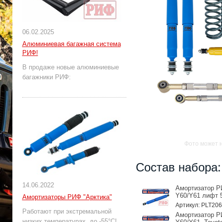
06.02.2025
Алюминиевая багажная система
РИФ!
В продаже новые алюминиевые
багажники РИФ:
Фото может 
Состав набора:
14.06.2022
Амортизатор РИ
Y60/Y61 лифт 
Амортизаторы РИФ "Арктика"
Артикул: PLT20
Работают при экстремальной
Амортизатор РИ
низких температурах, до -55°С!