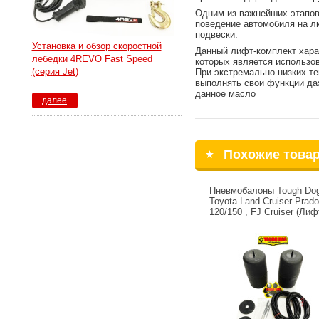
Одним из важнейших этапов
поведение автомобиля на л
подвески.
Установка и обзор скоростной
Данный лифт-комплект харак
лебедки 4REVO Fast Speed
которых является использов
(серия Jet)
При экстремально низких те
выполнять свои функции да
данное масло
далее
Похожие това
Пневмобалоны Tough Do
Toyota Land Cruiser Prado
120/150 , FJ Cruiser (Ли