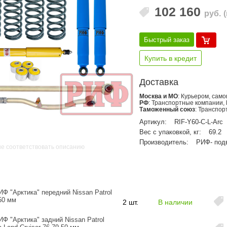
102 160
руб.
Быстрый заказ
Купить в кредит
Доставка
Москва и МО
: Курьером, сам
РФ
: Транспортные компании,
Таможенный союз
: Транспо
Артикул:
RIF-Y60-C-L-Arc
Вес с упаковкой, кг:
69.2
Производитель:
РИФ- под
не соответствовать описанию
Ф "Арктика" передний Nissan Patrol
50 мм
2 шт.
В наличии
6
Ф "Арктика" задний Nissan Patrol