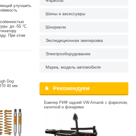
Фаркопы
ляющей улучшить
гоёмкость
Шины и аксессуары
особенностью
ры: до -55 °С.
Шноркели
ртизатору
зду. При этом
Экспедиционная экипировка
Электрооборудование
Марка, модель автомобиля
ugh Dog
J70 40 мм
Рекомендуем
Бампер РИФ задний VW Amarok с фаркопом,
калиткой и фонарями