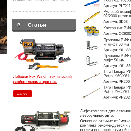
Y60/Y61, Toyota
Артикул: PLT211
Рулевой демпф
02/2000 (шток-
Артикул: SD03
Статьи
Кастор кит РИФ
Артикул: CC630
Пружины РИФ пе
кг лифт 50 мм
Артикул: Y61-8
Пружины РИФ за
лифт 50 мм
Артикул: Y61-8
Тяга Панара Р
Patrol Y60/Y61
Лебедки Fox Winch: технический
Артикул: PR206
разбор глазами практика
Тяга Панара Р
Patrol Y60/Y61
далее
Артикул: PR202
Лифт-комплект для автомоби
леворульных авто.
Основное отличие от "мягко
комплект рекомендуется к 
прочим внедорождным обор