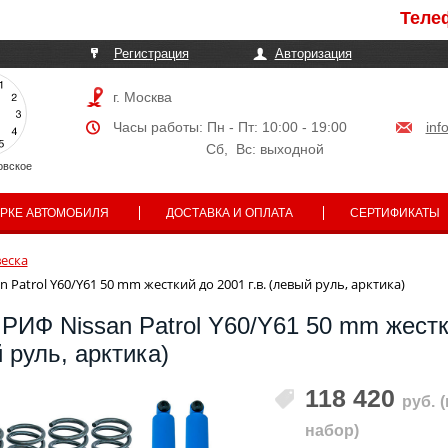
Телефоны 
Регистрация
Авторизация
г. Москва
Часы работы: Пн - Пт: 10:00 - 19:00
inf
Сб, Вс: выходной
овское
АРКЕ АВТОМОБИЛЯ
ДОСТАВКА И ОПЛАТА
СЕРТИФИКАТЫ
еска
Patrol Y60/Y61 50 mm жесткий до 2001 г.в. (левый руль, арктика)
РИФ Nissan Patrol Y60/Y61 50 mm жестк
й руль, арктика)
118 420
руб.
набор)