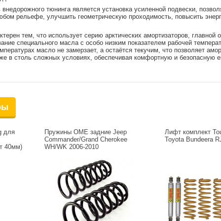
 внедорожного тюнинга является установка усиленной подвески, позво
юбом рельефе, улучшить геометрическую проходимость, повысить энер
терен тем, что использует серию арктических амортизаторов, главной 
ание специального масла с особо низким показателем рабочей температу
мпературах масло не замерзает, а остаётся текучим, что позволяет амо
же в столь сложных условиях, обеспечивая комфортную и безопасную е
ры
g для
Пружины OME задние Jeep
Лифт комплект To
Commander/Grand Cherokee
Toyota Bundeera R
фт 40мм)
WH/WK 2006-2010