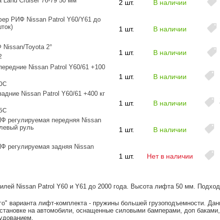
 Land Cruiser 76-79 50 мм
2 шт.
В наличии
ер РИФ Nissan Patrol Y60/Y61 до
шток)
1 шт.
В наличии
 Nissan/Toyota 2°
1 шт.
В наличии
2
редние Nissan Patrol Y60/61 +100
1 шт.
В наличии
80C
дние Nissan Patrol Y60/61 +400 кг
1 шт.
В наличии
85C
ИФ регулируемая передняя Nissan
 левый руль
1 шт.
В наличии
ИФ регулируемая задняя Nissan
1 шт.
Нет в наличии
лей Nissan Patrol Y60 и Y61 до 2000 года. Высота лифта 50 мм. Подход
го" варианта лифт-комплекта - пружины большей грузоподъемности. Да
установке на автомобили, оснащенные силовыми бамперами, доп баками,
удованием.