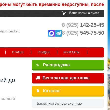
могут быть временно недоступны, после обработ
Ваша корзина пуста
8 (925)
142-25-45
o@offroad.su
8 (925)
545-75-50
СТАТЬИ
СКИДКИ
КОНТАКТЫ
Распродажа
%
Бесплатная доставка
ий до
Каталог
(полный
Багажники экспедиционные