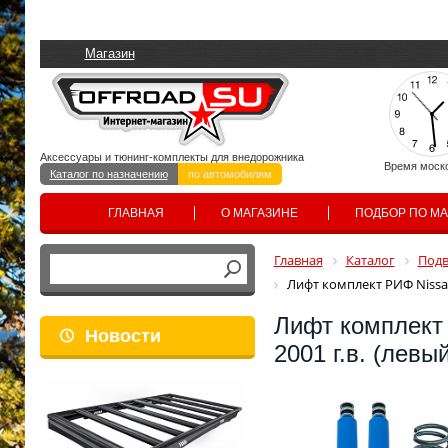
Магазин
Аксессуары и тюнинг-комплекты для внедорожника
Время моск
Каталог по назначению
по автомобилям
ГЛАВНАЯ
О МАГАЗИНЕ
ПОДБОР ПО М
Главная
Каталог
Подв
Лифт комплект РИФ Nissan 
Лифт комплект 
Новости
2001 г.в. (левы