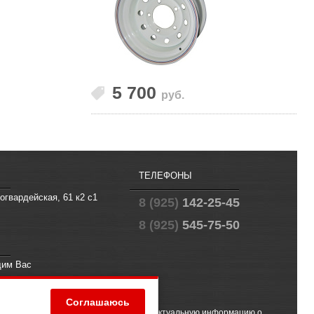
5 700
руб.
ТЕЛЕФОНЫ
огвардейская, 61 к2 с1
8 (925)
142-25-45
8 (925)
545-75-50
щим Вас
fo@offroad.su
Соглашаюсь
 (2) ГК РФ. Чтобы получить точную и актуальную информацию о