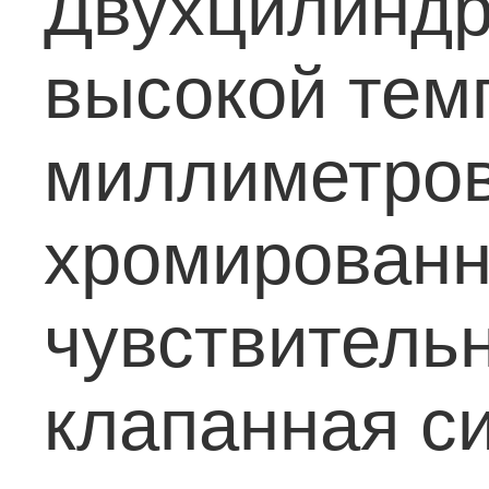
Двухцилиндр
высокой тем
миллиметро
хромированн
чувствитель
клапанная с