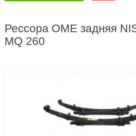
Рессора OME задняя NIS
MQ 260