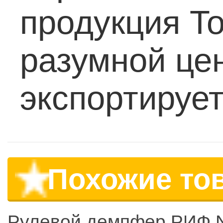
продукция T
разумной це
экспортирует
Похожие то
Рулевой демпфер РИФ N