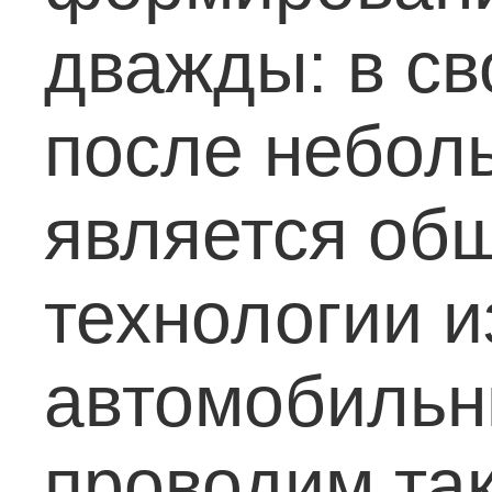
дважды: в св
после неболь
является об
технологии и
автомобильн
проводим та