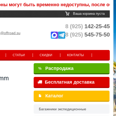
гут быть временно недоступны, после обработки
Ваша корзина пуста
8 (925)
142-25-45
o@offroad.su
8 (925)
545-75-50
СТАТЬИ
СКИДКИ
КОНТАКТЫ
Распродажа
%
0mm
Бесплатная доставка
Каталог
Багажники экспедиционные