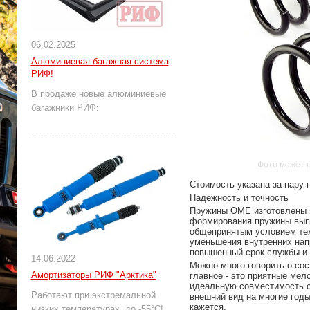
06.02.2025
Алюминиевая багажная система
РИФ!
В продаже новые алюминиевые
багажники РИФ:
Фото может 
Стоимость указана за пару 
Надежность и точность
Пружины OME изготовлены н
формирования пружины выпо
общепринятым условием тех
уменьшения внутренних нап
повышенный срок службы и 
14.06.2022
Можно много говорить о со
Амортизаторы РИФ "Арктика"
главное - это приятные мел
идеальную совместимость с
Работают при экстремальной
внешний вид на многие годы.
кажется.
низких температурах, до -55°С!