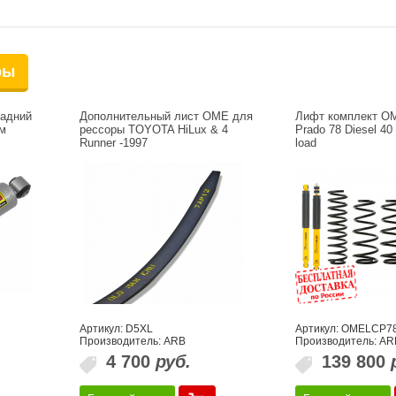
ры
задний
Дополнительный лист OME для
Лифт комплект OM
м
рессоры TOYOTA HiLux & 4
Prado 78 Diesel 4
Runner -1997
load
Артикул: D5XL
Артикул: OMELCP7
g
Производитель: ARB
Производитель: AR
4 700
руб.
139 800