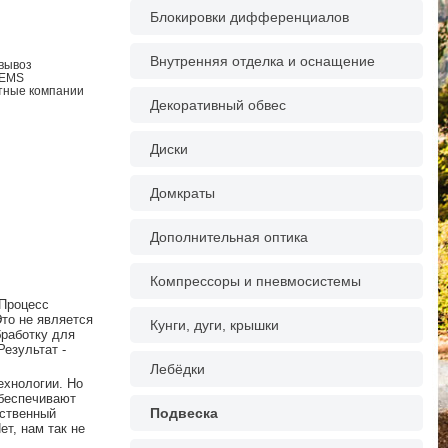
Блокировки дифференциалов
Внутренняя отделка и оснащение
овывоз
 EMS
ртные компании
Декоративный обвес
Диски
Домкраты
Дополнительная оптика
Компрессоры и пневмосистемы
 Процесс
то не является
Кунги, дуги, крышки
работку для
езультат -
Лебёдки
ехнологии. Но
обеспечивают
Подвеска
ественный
ет, нам так не