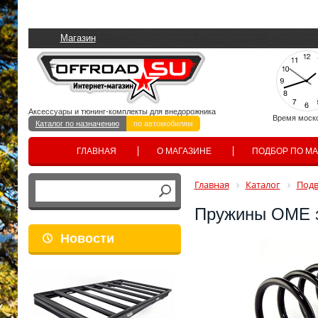
Магазин
Аксессуары и тюнинг-комплекты для внедорожника
Время моск
Каталог по назначению
по автомобилям
ГЛАВНАЯ
О МАГАЗИНЕ
ПОДБОР ПО М
Главная
Каталог
Подв
Пружины OME за
Новости