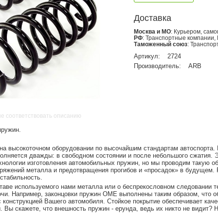
Доставка
Москва и МО
: Курьером, сам
РФ
: Транспортные компании,
Таможенный союз
: Транспо
Артикул:
2724
Производитель:
ARB
не соответствовать описанию
пружин.
а высокоточном оборудовании по высочайшим стандартам автоспорта.
лняется дважды: в свободном состоянии и после небольшого сжатия. Э
нологии изготовления автомобильных пружин, но мы проводим такую об
ряжений металла и предотвращения прогибов и «просадок» в будущем. Р
стабильность.
ставе используемого нами металла или о беспрекословном следовании т
очи. Например, законцовки пружин OME выполнены таким образом, что 
 конструкцией Вашего автомобиля. Стойкое покрытие обеспечивает кач
 Вы скажете, что внешность пружин - ерунда, ведь их никто не видит? Н