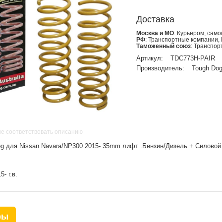
Доставка
Москва и МО
: Курьером, сам
РФ
: Транспортные компании,
Таможенный союз
: Транспо
Артикул:
TDC773H-PAIR
Производитель:
Tough Do
не соответствовать описанию
g для Nissan Navara/NP300 2015- 35mm лифт .Бензин/Дизель + Силовой
- г.в.
ры