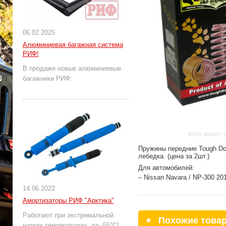
06.02.2025
Алюминиевая багажная система
РИФ!
В продаже новые алюминиевые
багажники РИФ:
Фото может 
Пружины передние Tough Do
лебедка. (цена за 2шт.)
Для автомобилей:
– Nissan Navara / NP-300 2015
14.06.2022
Амортизаторы РИФ "Арктика"
Работают при экстремальной
Похожие това
низких температурах, до -55°С!