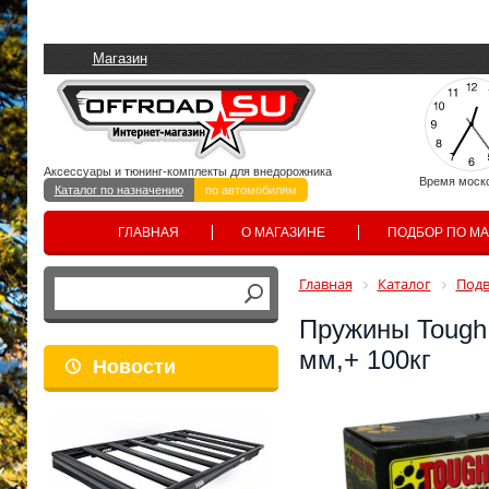
Магазин
Аксессуары и тюнинг-комплекты для внедорожника
Время моск
Каталог по назначению
по автомобилям
ГЛАВНАЯ
О МАГАЗИНЕ
ПОДБОР ПО М
Главная
Каталог
Подв
Пружины Tough 
мм,+ 100кг
Новости