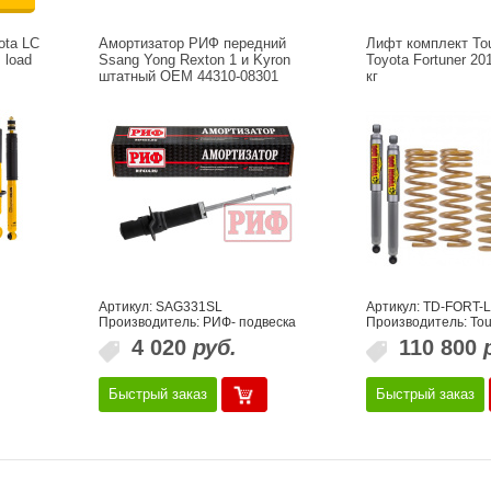
ota LC
Амортизатор РИФ передний
Лифт комплект To
 load
Ssang Yong Rexton 1 и Kyron
Toyota Fortuner 20
штатный OEM 44310-08301
кг
Артикул: SAG331SL
Артикул: TD-FORT-
Производитель: РИФ- подвеска
Производитель: To
4 020
руб.
110 800
Быстрый заказ
Быстрый заказ