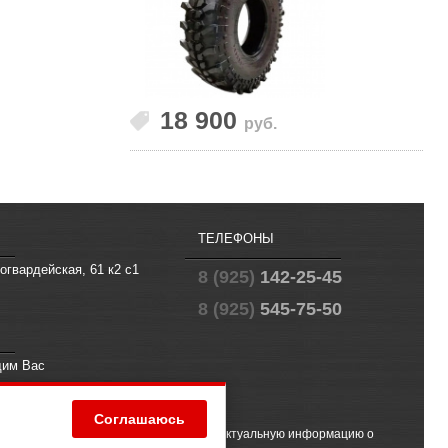
18 900
руб.
ТЕЛЕФОНЫ
огвардейская, 61 к2 с1
8 (925)
142-25-45
8 (925)
545-75-50
щим Вас
fo@offroad.su
Соглашаюсь
 (2) ГК РФ. Чтобы получить точную и актуальную информацию о