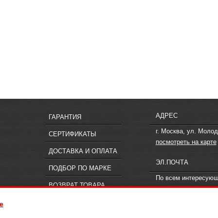
АДРЕС
ГАРАНТИЯ
г. Москва, ул. Молод
СЕРТИФИКАТЫ
посмотреть на карте
ДОСТАВКА И ОПЛАТА
ЭЛ.ПОЧТА
ПОДБОР ПО МАРКЕ
По всем интересую
ВОЗВРАТ ТОВАРА
вопросам пишите
in
e
ия, не является публичной офертой, определяемой положениями статьи 437
 к менеджерам компании «Offroad.su».