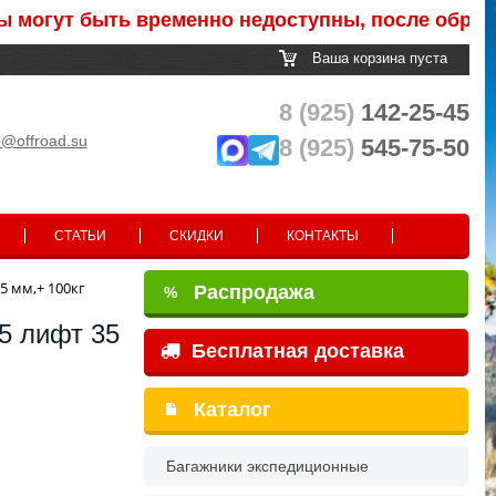
т быть временно недоступны, после обработки з
Ваша корзина пуста
8 (925)
142-25-45
o@offroad.su
8 (925)
545-75-50
СТАТЬИ
СКИДКИ
КОНТАКТЫ
5 мм,+ 100кг
Распродажа
%
5 лифт 35
Бесплатная доставка
Каталог
Багажники экспедиционные