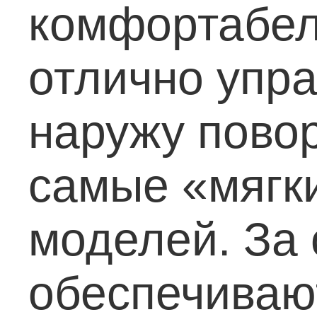
комфортабел
отлично упра
наружу повор
cамые «мягк
моделей. За 
обеспечиваю