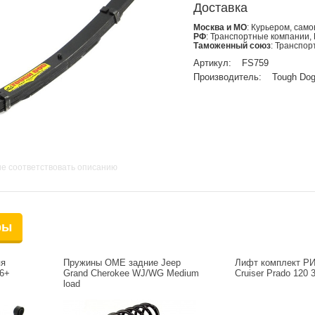
Доставка
Москва и МО
: Курьером, сам
РФ
: Транспортные компании,
Таможенный союз
: Транспо
Артикул:
FS759
Производитель:
Tough Do
не соответствовать описанию
ры
яя
Пружины OME задние Jeep
Лифт комплект РИ
06+
Grand Cherokee WJ/WG Medium
Cruiser Prado 120
load