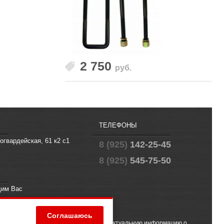
2 750
руб.
ТЕЛЕФОНЫ
огвардейская, 61 к2 с1
8 (925)
142-25-45
8 (925)
545-75-50
щим Вас
fo@offroad.su
Соглашаюсь
 (2) ГК РФ. Чтобы получить точную и актуальную информацию о