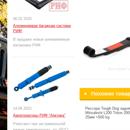
06.02.2025
Алюминиевая багажная система
РИФ!
В продаже новые алюминиевые
багажники РИФ:
Фото может 
Похожие това
14.06.2022
Рессора Tough Dog задн
Mitsubishi L200 Triton 20
Амортизаторы РИФ "Арктика"
25мм +500 kg
Работают при экстремальной
низких температурах, до -55°С!