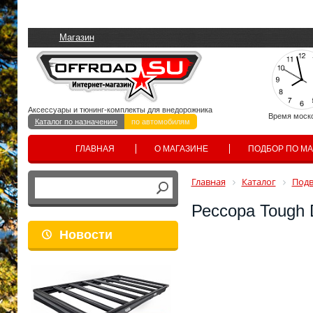
Магазин
Аксессуары и тюнинг-комплекты для внедорожника
Время моск
Каталог по назначению
по автомобилям
ГЛАВНАЯ
О МАГАЗИНЕ
ПОДБОР ПО М
Главная
Каталог
Подв
Рессора Tough
Новости