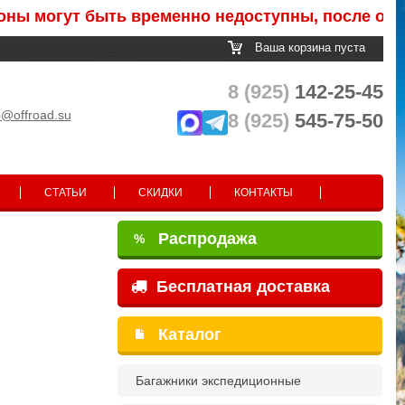
огут быть временно недоступны, после обработк
Ваша корзина пуста
8 (925)
142-25-45
o@offroad.su
8 (925)
545-75-50
СТАТЬИ
СКИДКИ
КОНТАКТЫ
Распродажа
%
Бесплатная доставка
Каталог
Багажники экспедиционные