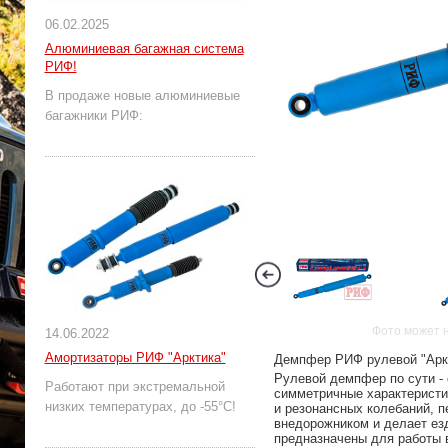
06.02.2025
Алюминиевая багажная система
РИФ!
В продаже новые алюминиевые
багажники РИФ:
Фото может 
14.06.2022
Амортизаторы РИФ "Арктика"
Демпфер РИФ рулевой "Аркти
Рулевой демпфер по сути -
Работают при экстремальной
симметричные характеристик
низких температурах, до -55°С!
и резонансных колебаний, 
внедорожником и делает ез
предназначены для работы в