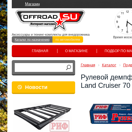
Магазин
Аксессуары и тюнинг-комплекты для внедорожника
Время моск
Каталог по назначению
по автомобилям
ГЛАВНАЯ
О МАГАЗИНЕ
ПОДБОР ПО М
Главная
Каталог
Подв
Рулевой демпфе
Land Cruiser 70
Новости