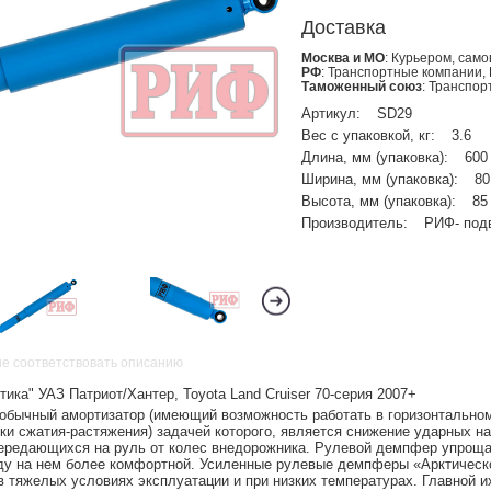
Доставка
Москва и МО
: Курьером, сам
РФ
: Транспортные компании,
Таможенный союз
: Транспо
Артикул:
SD29
Вес с упаковкой, кг:
3.6
Длина, мм (упаковка):
600
Ширина, мм (упаковка):
80
Высота, мм (упаковка):
85
Производитель:
РИФ- под
не соответствовать описанию
ка" УАЗ Патриот/Хантер, Toyota Land Cruiser 70-серия 2007+
 обычный амортизатор (имеющий возможность работать в горизонтально
и сжатия-растяжения) задачей которого, является снижение ударных на
передающихся на руль от колес внедорожника. Рулевой демпфер упроща
ду на нем более комфортной. Усиленные рулевые демпферы «Арктическ
 тяжелых условиях эксплуатации и при низких температурах. Главной и