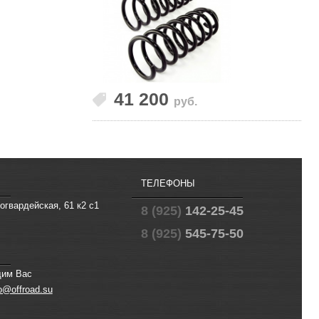
41 200
руб.
ТЕЛЕФОНЫ
огвардейская, 61 к2 с1
8 (925)
142-25-45
8 (925)
545-75-50
щим Вас
fo@offroad.su