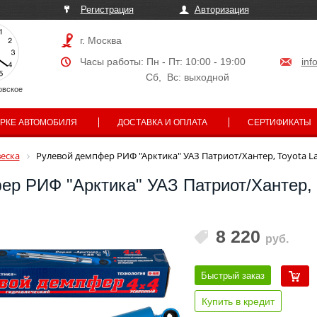
Регистрация
Авторизация
г. Москва
Часы работы: Пн - Пт: 10:00 - 19:00
inf
Сб, Вс: выходной
овское
АРКЕ АВТОМОБИЛЯ
ДОСТАВКА И ОПЛАТА
СЕРТИФИКАТЫ
еска
Рулевой демпфер РИФ "Арктика" УАЗ Патриот/Хантер, Toyota Lan
р РИФ "Арктика" УАЗ Патриот/Хантер, 
8 220
руб.
Быстрый заказ
Купить в кредит