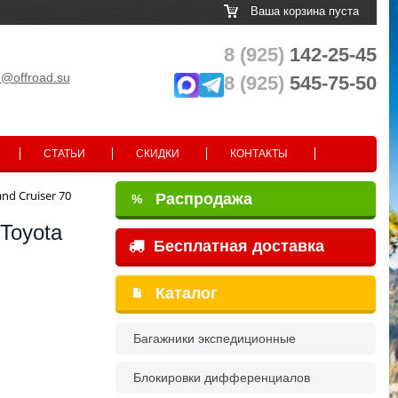
Ваша корзина пуста
8 (925)
142-25-45
o@offroad.su
8 (925)
545-75-50
СТАТЬИ
СКИДКИ
КОНТАКТЫ
d Cruiser 70
Распродажа
%
Toyota
Бесплатная доставка
Каталог
Багажники экспедиционные
Блокировки дифференциалов