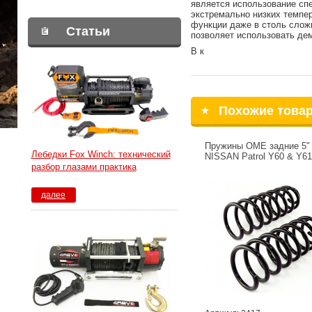
является использование спе
экстремально низких темпер
функции даже в столь слож
Статьи
позволяет использовать дем
В к
Похожие това
Пружины OME задние 5"
Лебедки Fox Winch: технический
NISSAN Patrol Y60 & Y61
разбор глазами практика
далее