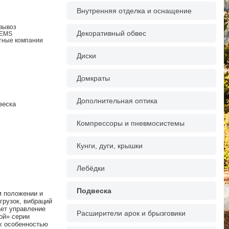
Внутренняя отделка и оснащение
овывоз
Декоративный обвес
 EMS
ртные компании
Диски
Домкраты
Дополнительная оптика
веска
Компрессоры и пневмосистемы
Кунги, дуги, крышки
Лебёдки
Подвеска
м положении и
грузок, вибраций
ет управление
Расширители арок и брызговики
ой» серии
х особенностью