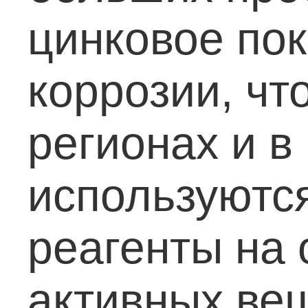
цинковое по
коррозии, чт
регионах и в
используютс
реагенты на 
активных ве