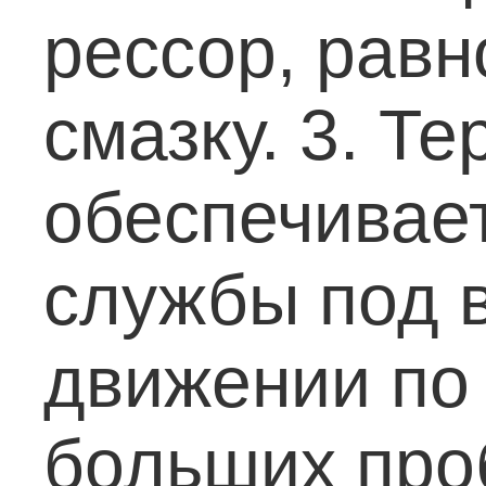
рессор, рав
смазку.
3. Те
обеспечивает
службы под 
движении по
больших про