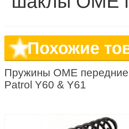
шаклы OME п
Похожие то
Пружины OME передние
Patrol Y60 & Y61