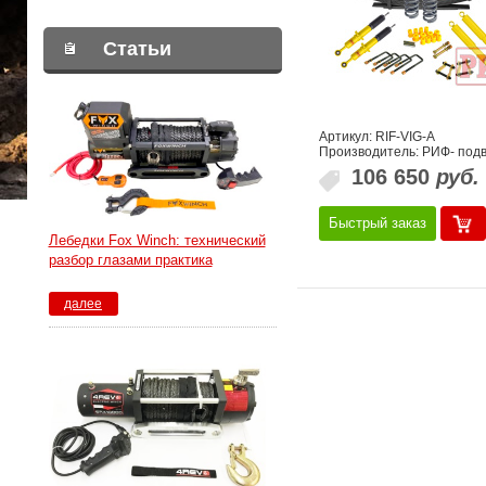
Статьи
Артикул: RIF-VIG-A
Производитель: РИФ- подв
106 650
руб.
Быстрый заказ
Лебедки Fox Winch: технический
разбор глазами практика
далее