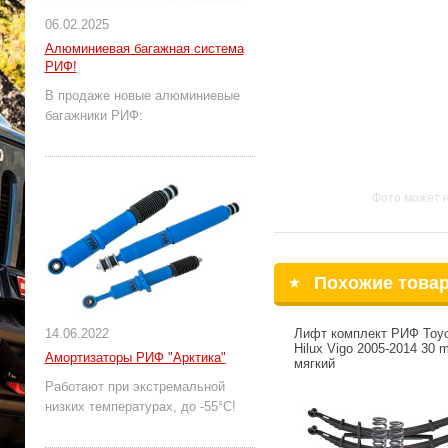
06.02.2025
Алюминиевая багажная система
РИФ!
В продаже новые алюминиевые
багажники РИФ:
Фото может 
Похожие това
14.06.2022
Лифт комплект РИФ Toyo
Hilux Vigo 2005-2014 30 
Амортизаторы РИФ "Арктика"
мягкий
Работают при экстремальной
низких температурах, до -55°С!