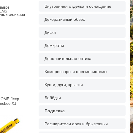
Внутренняя отделка и оснащение
овывоз
 EMS
ртные компании
Декоративный обвес
g
Диски
Домкраты
Дополнительная оптика
Компрессоры и пневмосистемы
Кунги, дуги, крышки
Лебёдки
 OME Jeep
erokee XJ
Подвеска
Расширители арок и брызговики