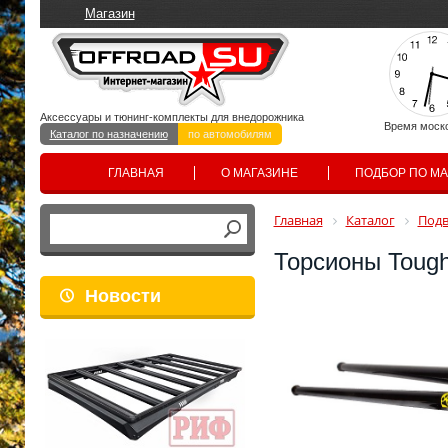
Магазин
Аксессуары и тюнинг-комплекты для внедорожника
Время моск
Каталог по назначению
по автомобилям
ГЛАВНАЯ
О МАГАЗИНЕ
ПОДБОР ПО М
Главная
Каталог
Подв
Торсионы Tough
Новости