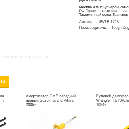
Москва и МО
: Курьером, сам
РФ
: Транспортные компании,
Таможенный союз
: Транспо
Артикул:
4WTB-1725
Производитель:
Tough Do
не соответствовать описанию
ры
ta
Амортизатор OME передний
Рулевой демпфер
mm
правый Suzuki Grand Vitara
Wrangler TJ/YJ/Ch
2005+
1984+