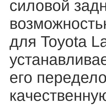
силовой зад
возможностью
для Toyota L
устанавливае
его передело
качественну