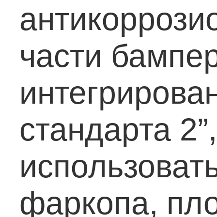
антикоррози
части бампе
интегрирован
стандарта 2”
использоват
фаркопа, пл