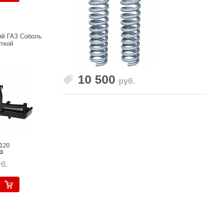
й ГАЗ Соболь
ткой
10 500
руб.
0120
Ф
б.