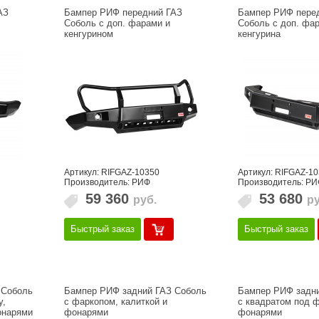
АЗ
Бампер РИФ передний ГАЗ
Бампер РИФ пере
Соболь с доп. фарами и
Соболь с доп. фа
кенгурином
кенгурина
Артикул: RIFGAZ-10350
Артикул: RIFGAZ-1
Производитель: РИФ
Производитель: РИ
59 360
53 680
руб.
ру
Быстрый заказ
Быстрый заказ
 Соболь
Бампер РИФ задний ГАЗ Соболь
Бампер РИФ задни
у,
с фаркопом, калиткой и
с квадратом под ф
онарями
фонарями
фонарями