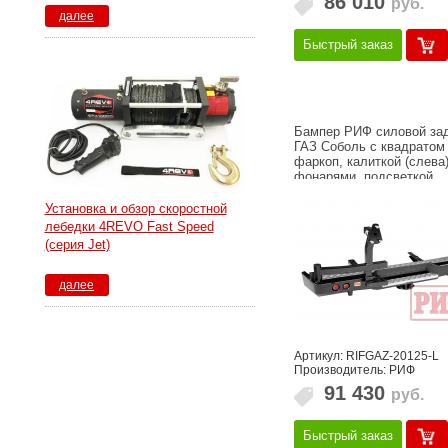
86 010
руб.
далее
Быстрый заказ
Бампер РИФ силовой за
ГАЗ Соболь с квадратом
фаркоп, калиткой (слева)
фонарями. подсветкой
Установка и обзор скоростной
лебедки 4REVO Fast Speed
(серия Jet)
далее
Артикул: RIFGAZ-20125-L
Производитель: РИФ
91 430
руб.
Быстрый заказ