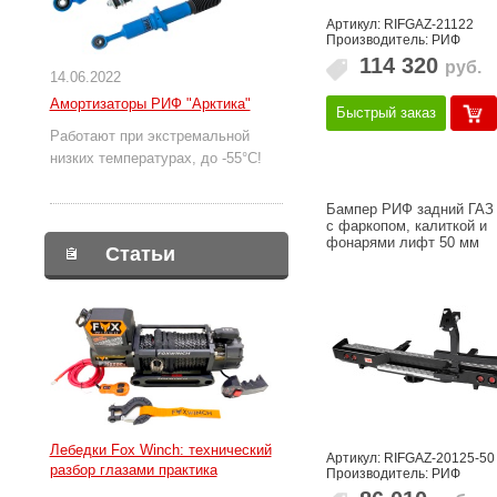
Артикул: RIFGAZ-21122
Производитель: РИФ
114 320
руб.
14.06.2022
Амортизаторы РИФ "Арктика"
Быстрый заказ
Работают при экстремальной
низких температурах, до -55°С!
Бампер РИФ задний ГАЗ
с фаркопом, калиткой и
фонарями лифт 50 мм
Статьи
Лебедки Fox Winch: технический
Артикул: RIFGAZ-20125-50
разбор глазами практика
Производитель: РИФ