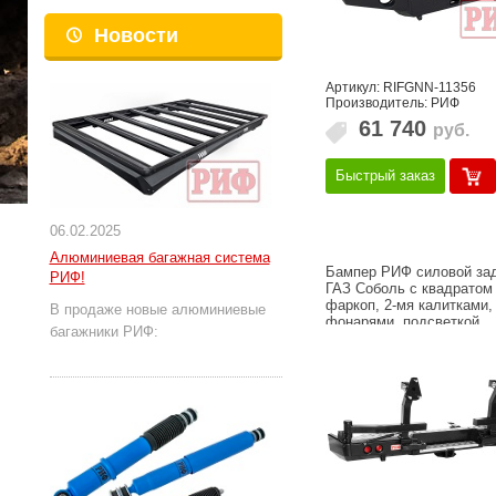
Новости
Артикул: RIFGNN-11356
Производитель: РИФ
61 740
руб.
Быстрый заказ
06.02.2025
Алюминиевая багажная система
Бампер РИФ силовой за
РИФ!
ГАЗ Соболь с квадратом
фаркоп, 2-мя калитками,
В продаже новые алюминиевые
фонарями. подсветкой
багажники РИФ: