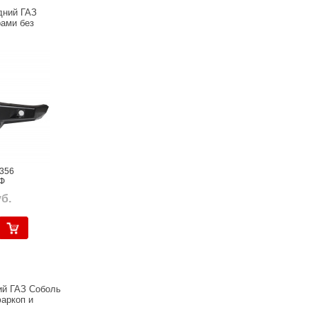
дний ГАЗ
рами без
0356
Ф
б.
й ГАЗ Соболь
аркоп и