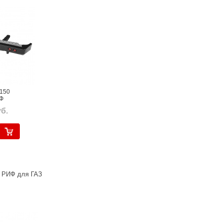
0150
Ф
б.
 РИФ для ГАЗ