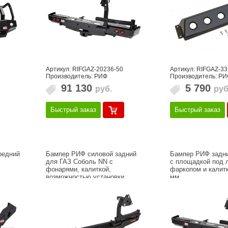
Артикул: RIFGAZ-20236-50
Артикул: RIFGAZ-33
Производитель: РИФ
Производитель: РИ
91 130
5 790
руб.
руб
Быстрый заказ
Быстрый заказ
редний
Бампер РИФ силовой задний
Бампер РИФ задни
для ГАЗ Соболь NN с
с площадкой под 
фонарями, калиткой,
фаркопом и калит
возможностью установки
мм
фаркопа, ст