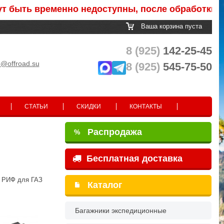
временно недоступны, после обработки заказа В
Ваша корзина пуста
8 (925)
142-25-45
o@offroad.su
8 (925)
545-75-50
СТАТЬИ
СКИДКИ
КОНТАКТЫ
Распродажа
%
Бесплатная доставка
 РИФ для ГАЗ
Каталог
Багажники экспедиционные