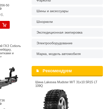
Фаркопы
356-50
Ф
Шины и аксессуары
б.
Шноркели
Экспедиционная экипировка
Электрооборудование
й ГАЗ Соболь
лебёдку,
литками и
Марка, модель автомобиля
т
Рекомендуем
Шина Lakesea Mudster M/T 31x10.5R15 LT
109Q
0736
Ф