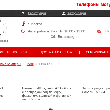
Телефоны могут быть 
Регистрация
Авторизация
г. Москва
Часы работы: Пн - Пт: 10:00 - 19:00
inf
Сб, Вс: выходной
овское
АРКЕ АВТОМОБИЛЯ
ДОСТАВКА И ОПЛАТА
СЕРТИФИКАТЫ
овые бамперы
РИФ
РИФ ГАЗ
АЗ
Бампер РИФ задний ГАЗ Соболь
Защита радиатора
с площадкой под лебёдку,
Соболь +50 мм
мм
фаркопом, калиткой и фонарями
лифт 50 мм