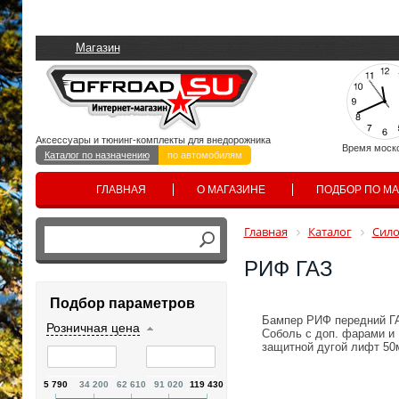
Магазин
Аксессуары и тюнинг-комплекты для внедорожника
Время моск
Каталог по назначению
по автомобилям
ГЛАВНАЯ
О МАГАЗИНЕ
ПОДБОР ПО М
Главная
Каталог
Сил
РИФ ГАЗ
Подбор параметров
Бампер РИФ передний Г
Розничная цена
Соболь с доп. фарами и
защитной дугой лифт 50
5 790
34 200
62 610
91 020
119 430