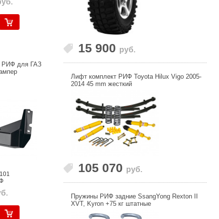
руб.
15 900
руб.
 РИФ для ГАЗ
ампер
Лифт комплект РИФ Toyota Hilux Vigo 2005-
2014 45 mm жесткий
105 070
руб.
3101
Ф
б.
Пружины РИФ задние SsangYong Rexton II
XVT, Kyron +75 кг штатные