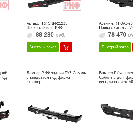
Артикул: RIFGNN-21225
Артикул: RIFGAZ-20
Производитель: РИФ
Производитель: РИ
88 230
78 470
руб.
ру
Быстрый заказ
Быстрый заказ
дний
Бампер РИФ задний ГАЗ Соболь
Бампер РИФ пере
 под
с квадратом под фаркоп
Соболь с доп. фа
стандарт
кенгурина лифт 5