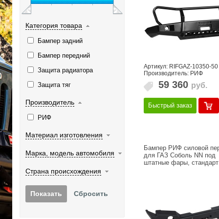
Категория товара
Бампер задний
Бампер передний
Артикул: RIFGAZ-10350-50
Защита радиатора
Производитель: РИФ
59 360
руб.
Защита тяг
Производитель
Быстрый заказ
РИФ
Материал изготовления
Бампер РИФ силовой пе
Марка, модель автомобиля
для ГАЗ Соболь NN под
штатные фары, стандарт
Страна происхождения