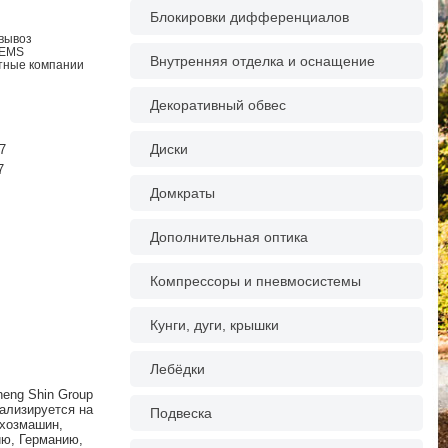
Блокировки дифференциалов
овывоз
 EMS
Внутренняя отделка и оснащение
ртные компании
Декоративный обвес
Диски
7
7
Домкраты
Дополнительная оптика
Компрессоры и пневмосистемы
Кунги, дуги, крышки
Лебёдки
heng Shin Group
иализируется на
Подвеска
ьхозмашин,
ию, Германию,