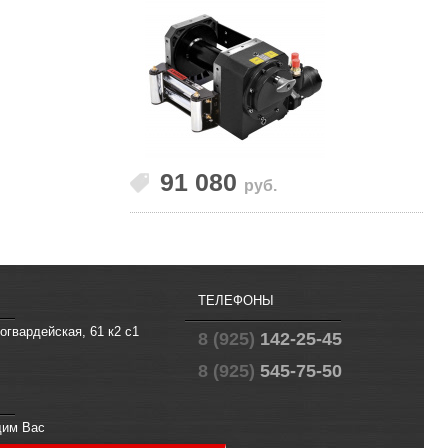
91 080
руб.
ТЕЛЕФОНЫ
огвардейская, 61 к2 с1
8 (925)
142-25-45
8 (925)
545-75-50
щим Вас