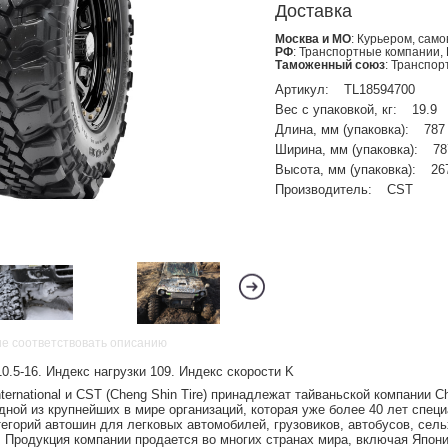
Доставка
Москва и МО
: Курьером, сам
РФ
: Транспортные компании,
Таможенный союз
: Транспо
Артикул:
TL18594700
Вес с упаковкой, кг:
19.9
Длина, мм (упаковка):
787
Ширина, мм (упаковка):
78
Высота, мм (упаковка):
26
Производитель:
CST
не соответствовать описанию
.5-16. Индекс нагрузки 109. Индекс скорости K
ernational и CST (Cheng Shin Tire) принадлежат тайваньской компании C
одной из крупнейших в мире организаций, которая уже более 40 лет спец
егорий автошин для легковых автомобилей, грузовиков, автобусов, сел
. Продукция компании продается во многих странах мира, включая Япон