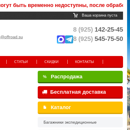
быть временно недоступны, после обработки зак
Ваша корзина пуста
8 (925)
142-25-45
o@offroad.su
8 (925)
545-75-50
СТАТЬИ
СКИДКИ
КОНТАКТЫ
Распродажа
%
Бесплатная доставка
Каталог
Багажники экспедиционные