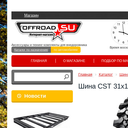
Магазин
Аксессуары и тюнинг-комплекты для внедорожника
Время моск
Каталог по назначению
по автомобилям
ГЛАВНАЯ
О МАГАЗИНЕ
ПОДБОР ПО М
Главная
Каталог
Шины
Шина CST 31x1
Новости