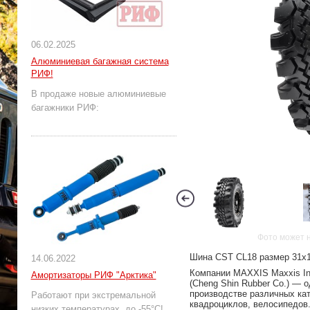
06.02.2025
Алюминиевая багажная система
РИФ!
В продаже новые алюминиевые
багажники РИФ:
Фото может 
Шина CST CL18 размер 31x10
14.06.2022
Компании MAXXIS Maxxis Int
Амортизаторы РИФ "Арктика"
(Cheng Shin Rubber Co.) — 
производстве различных кат
Работают при экстремальной
квадроциклов, велосипедов
низких температурах, до -55°С!