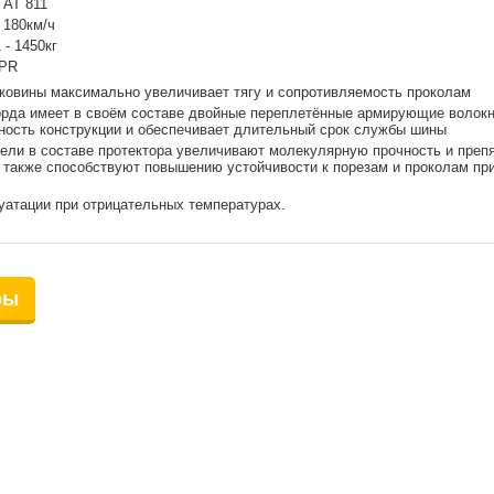
 AT 811
 180км/ч
- 1450кг
0PR
оковины максимально увеличивает тягу и сопротивляемость проколам
орда имеет в своём составе двойные переплетённые армирующие волокн
ность конструкции и обеспечивает длительный срок службы шины
ели в составе протектора увеличивают молекулярную прочность и преп
 также способствуют повышению устойчивости к порезам и проколам пр
уатации при отрицательных температурах.
ры