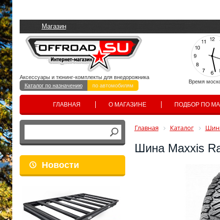
Магазин
Аксессуары и тюнинг-комплекты для внедорожника
Время моск
Каталог по назначению
по автомобилям
ГЛАВНАЯ
О МАГАЗИНЕ
ПОДБОР ПО М
Главная
Каталог
Шины
Шина Maxxis Ra
Новости