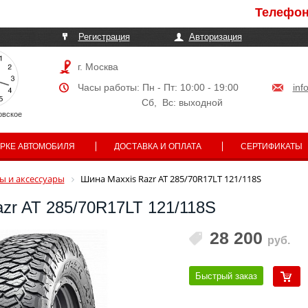
Телефоны мог
Регистрация
Авторизация
г. Москва
Часы работы: Пн - Пт: 10:00 - 19:00
inf
Сб, Вс: выходной
овское
АРКЕ АВТОМОБИЛЯ
ДОСТАВКА И ОПЛАТА
СЕРТИФИКАТЫ
 и аксессуары
Шина Maxxis Razr AT 285/70R17LT 121/118S
zr AT 285/70R17LT 121/118S
28 200
руб.
Быстрый заказ