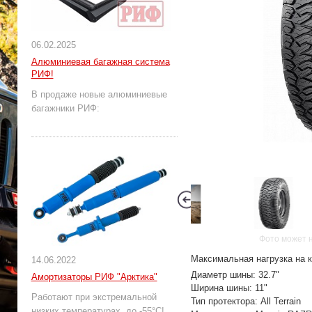
06.02.2025
Алюминиевая багажная система
РИФ!
В продаже новые алюминиевые
багажники РИФ:
Фото может 
Максимальная нагрузка на к
14.06.2022
Диаметр шины: 32.7"
Амортизаторы РИФ "Арктика"
Ширина шины: 11"
Работают при экстремальной
Тип протектора: All Terrain
низких температурах, до -55°С!