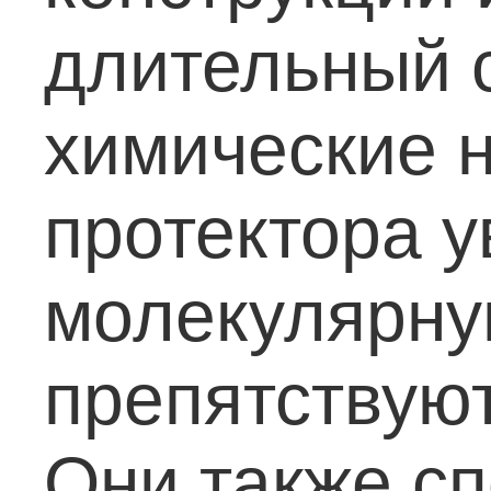
длительный 
химические н
протектора 
молекулярну
препятствую
Они также с