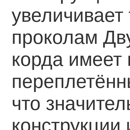
увеличивает 
проколам
Дву
корда имеет 
переплетённ
что значите
конструкции 