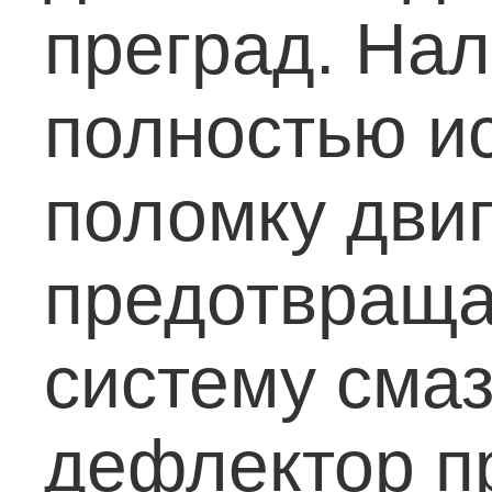
преград. На
полностью и
поломку двиг
предотвраща
систему смаз
дефлектор п