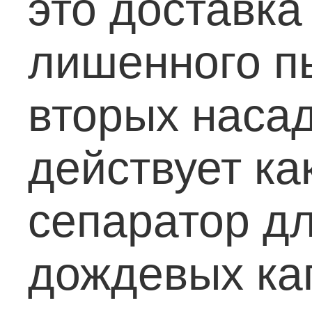
это доставка
лишенного пы
вторых наса
действует к
сепаратор дл
дождевых ка