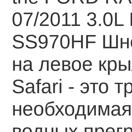
07/2011 3.0L 
SS970HF
Шн
на левое кр
Safari - это 
необходимая
водных прег