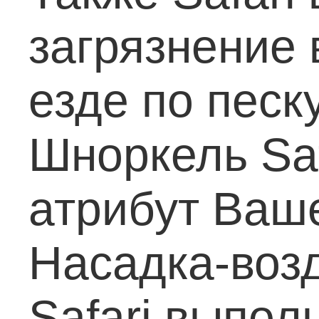
загрязнение
езде по песк
Шноркель Saf
атрибут Ваш
Насадка-воз
Safari выпол